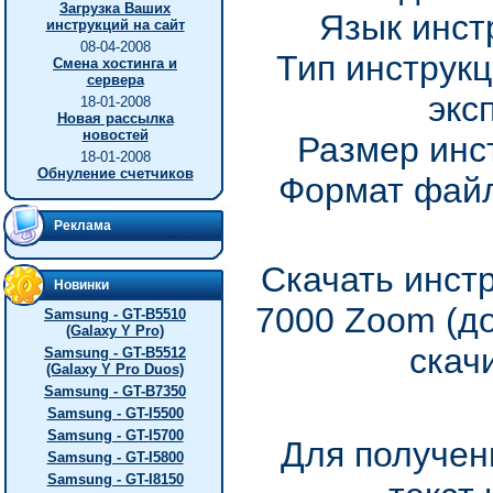
Загрузка Ваших
Язык инст
инструкций на сайт
08-04-2008
Тип инструкц
Смена хостинга и
сервера
экс
18-01-2008
Новая рассылка
новостей
Размер инс
18-01-2008
Обнуление счетчиков
Формат файл
Реклама
Скачать инст
Новинки
7000 Zoom (д
Samsung - GT-B5510
(Galaxy Y Pro)
скач
Samsung - GT-B5512
(Galaxy Y Pro Duos)
Samsung - GT-B7350
Samsung - GT-I5500
Samsung - GT-I5700
Для получен
Samsung - GT-I5800
Samsung - GT-I8150