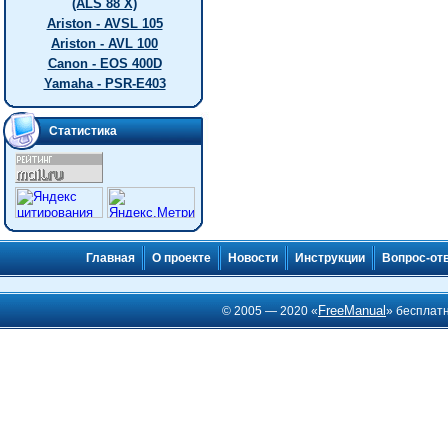
(ALS 88 X)
Ariston - AVSL 105
Ariston - AVL 100
Canon - EOS 400D
Yamaha - PSR-E403
Статистика
Главная
О проекте
Новости
Инструкции
Вопрос-от
FreeManual
© 2005 — 2020 «
» бесплат