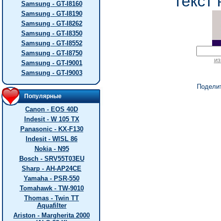
текст 
Samsung - GT-I8160
Samsung - GT-I8190
Samsung - GT-I8262
Samsung - GT-I8350
Samsung - GT-I8552
Samsung - GT-I8750
из
Samsung - GT-I9001
Samsung - GT-I9003
Подели
Популярные
Canon - EOS 40D
Indesit - W 105 TX
Panasonic - KX-F130
Indesit - WISL 86
Nokia - N95
Bosch - SRV55T03EU
Sharp - AH-AP24CE
Yamaha - PSR-550
Tomahawk - TW-9010
Thomas - Twin TT
Aquafilter
Ariston - Margherita 2000