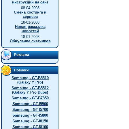
инструкций на сайт
08-04-2008
Смена хостинга и
сервера
18-01-2008
Новая рассылка
новостей
18-01-2008
Обнуление счетчиков
Реклама
Новинки
Samsung - GT-B5510
(Galaxy Y Pro)
Samsung - GT-B5512
(Galaxy Y Pro Duos)
Samsung - GT-B7350
Samsung - GT-I5500
Samsung - GT-I5700
Samsung - GT-I5800
Samsung - GT-I8150
Samsung - GT-I8160