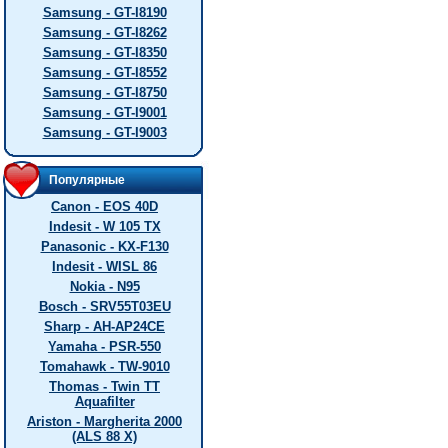
Samsung - GT-I8190
Samsung - GT-I8262
Samsung - GT-I8350
Samsung - GT-I8552
Samsung - GT-I8750
Samsung - GT-I9001
Samsung - GT-I9003
Популярные
Canon - EOS 40D
Indesit - W 105 TX
Panasonic - KX-F130
Indesit - WISL 86
Nokia - N95
Bosch - SRV55T03EU
Sharp - AH-AP24CE
Yamaha - PSR-550
Tomahawk - TW-9010
Thomas - Twin TT
Aquafilter
Ariston - Margherita 2000
(ALS 88 X)