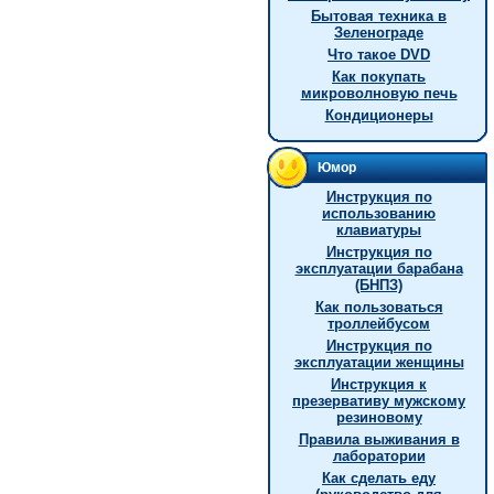
Бытовая техника в
Зеленограде
Что такое DVD
Как покупать
микроволновую печь
Кондиционеры
Юмор
Инструкция по
использованию
клавиатуры
Инструкция по
эксплуатации барабана
(БНПЗ)
Как пользоваться
троллейбусом
Инструкция по
эксплуатации женщины
Инструкция к
презервативу мужскому
резиновому
Правила выживания в
лаборатории
Как сделать еду