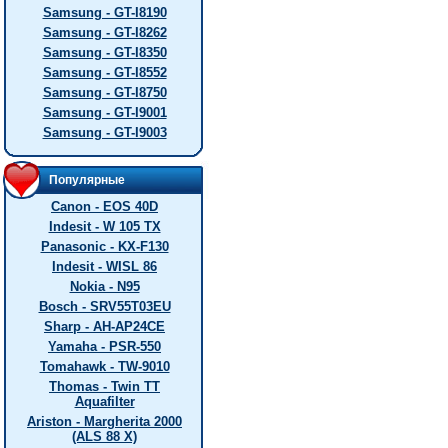
Samsung - GT-I8190
Samsung - GT-I8262
Samsung - GT-I8350
Samsung - GT-I8552
Samsung - GT-I8750
Samsung - GT-I9001
Samsung - GT-I9003
Популярные
Canon - EOS 40D
Indesit - W 105 TX
Panasonic - KX-F130
Indesit - WISL 86
Nokia - N95
Bosch - SRV55T03EU
Sharp - AH-AP24CE
Yamaha - PSR-550
Tomahawk - TW-9010
Thomas - Twin TT
Aquafilter
Ariston - Margherita 2000
(ALS 88 X)