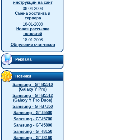
инструкций на сайт
08-04-2008
Смена хостинга и
сервера
18-01-2008
Новая рассылка
новостей
18-01-2008
Обнуление счетчиков
Реклама
Новинки
Samsung - GT-B5510
(Galaxy Y Pro)
Samsung - GT-B5512
(Galaxy Y Pro Duos)
Samsung - GT-B7350
Samsung - GT-I5500
Samsung - GT-I5700
Samsung - GT-I5800
Samsung - GT-I8150
Samsung - GT-I8160