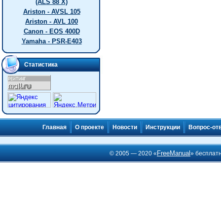
(ALS 88 X)
Ariston - AVSL 105
Ariston - AVL 100
Canon - EOS 400D
Yamaha - PSR-E403
Статистика
Главная
О проекте
Новости
Инструкции
Вопрос-от
FreeManual
© 2005 — 2020 «
» бесплат