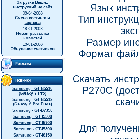
Загрузка Ваших
Язык инст
инструкций на сайт
08-04-2008
Тип инструкц
Смена хостинга и
сервера
экс
18-01-2008
Новая рассылка
новостей
Размер инс
18-01-2008
Обнуление счетчиков
Формат файл
Реклама
Скачать инстр
Новинки
P270C (дос
Samsung - GT-B5510
(Galaxy Y Pro)
скач
Samsung - GT-B5512
(Galaxy Y Pro Duos)
Samsung - GT-B7350
Samsung - GT-I5500
Samsung - GT-I5700
Для получен
Samsung - GT-I5800
Samsung - GT-I8150