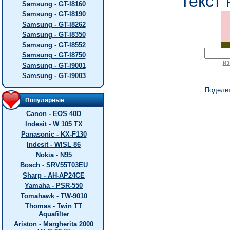
текст 
Samsung - GT-I8160
Samsung - GT-I8190
Samsung - GT-I8262
Samsung - GT-I8350
Samsung - GT-I8552
Samsung - GT-I8750
из
Samsung - GT-I9001
Samsung - GT-I9003
Подели
Популярные
Canon - EOS 40D
Indesit - W 105 TX
Panasonic - KX-F130
Indesit - WISL 86
Nokia - N95
Bosch - SRV55T03EU
Sharp - AH-AP24CE
Yamaha - PSR-550
Tomahawk - TW-9010
Thomas - Twin TT
Aquafilter
Ariston - Margherita 2000