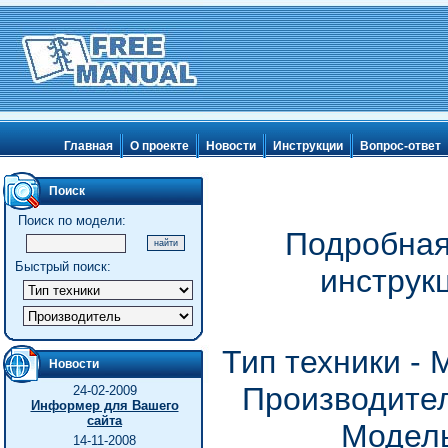
Главная
О проекте
Новости
Инструкции
Вопрос-ответ
Поиск
Поиск по модели:
Подробная
Быстрый поиск:
инструк
Тип техники -
Новости
Производител
24-02-2009
Информер для Вашего
сайта
Модель
14-11-2008