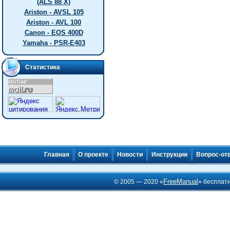
(ALS 88 X)
Ariston - AVSL 105
Ariston - AVL 100
Canon - EOS 400D
Yamaha - PSR-E403
Статистика
Главная
О проекте
Новости
Инструкции
Вопрос-от
FreeManual
© 2005 — 2020 «
» бесплат