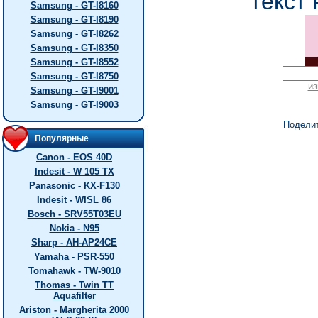
текст 
Samsung - GT-I8160
Samsung - GT-I8190
Samsung - GT-I8262
Samsung - GT-I8350
Samsung - GT-I8552
Samsung - GT-I8750
из
Samsung - GT-I9001
Samsung - GT-I9003
Подели
Популярные
Canon - EOS 40D
Indesit - W 105 TX
Panasonic - KX-F130
Indesit - WISL 86
Bosch - SRV55T03EU
Nokia - N95
Sharp - AH-AP24CE
Yamaha - PSR-550
Tomahawk - TW-9010
Thomas - Twin TT
Aquafilter
Ariston - Margherita 2000