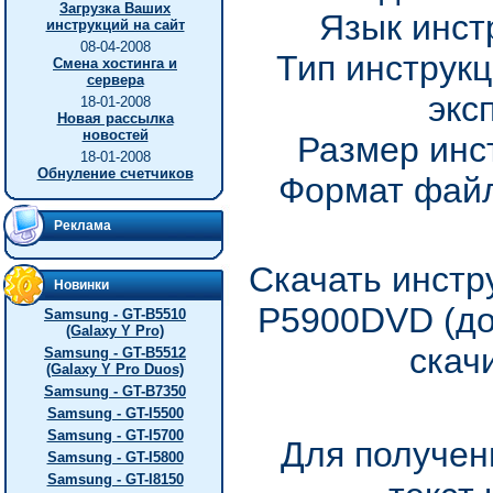
Загрузка Ваших
Язык инст
инструкций на сайт
08-04-2008
Тип инструкц
Смена хостинга и
сервера
экс
18-01-2008
Новая рассылка
новостей
Размер инс
18-01-2008
Обнуление счетчиков
Формат файл
Реклама
Скачать инстр
Новинки
P5900DVD (до
Samsung - GT-B5510
(Galaxy Y Pro)
скач
Samsung - GT-B5512
(Galaxy Y Pro Duos)
Samsung - GT-B7350
Samsung - GT-I5500
Samsung - GT-I5700
Для получен
Samsung - GT-I5800
Samsung - GT-I8150