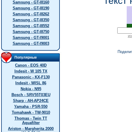
текст 
Samsung - GT-I8160
Samsung - GT-I8190
Samsung - GT-I8262
Samsung - GT-I8350
Samsung - GT-I8552
Samsung - GT-I8750
из
Samsung - GT-I9001
Samsung - GT-I9003
Подели
Популярные
Canon - EOS 40D
Indesit - W 105 TX
Panasonic - KX-F130
Indesit - WISL 86
Nokia - N95
Bosch - SRV55T03EU
Sharp - AH-AP24CE
Yamaha - PSR-550
Tomahawk - TW-9010
Thomas - Twin TT
Aquafilter
Ariston - Margherita 2000