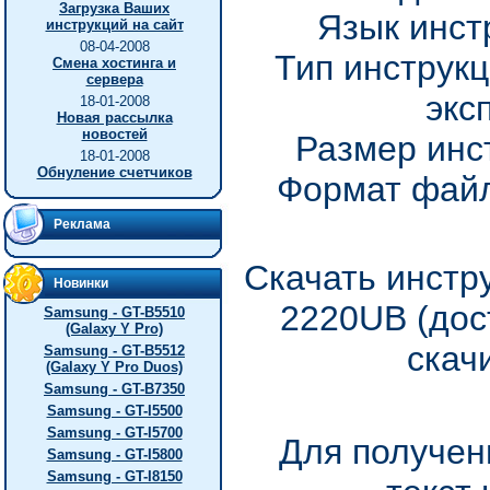
Загрузка Ваших
Язык инст
инструкций на сайт
08-04-2008
Тип инструкц
Смена хостинга и
сервера
экс
18-01-2008
Новая рассылка
новостей
Размер инс
18-01-2008
Обнуление счетчиков
Формат файл
Реклама
Скачать инстр
Новинки
2220UB (дос
Samsung - GT-B5510
(Galaxy Y Pro)
скач
Samsung - GT-B5512
(Galaxy Y Pro Duos)
Samsung - GT-B7350
Samsung - GT-I5500
Samsung - GT-I5700
Для получен
Samsung - GT-I5800
Samsung - GT-I8150