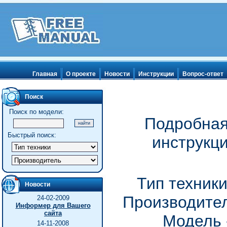
Главная
О проекте
Новости
Инструкции
Вопрос-ответ
Поиск
Поиск по модели:
Подробная
Быстрый поиск:
инструкц
Тип техник
Новости
Производител
24-02-2009
Информер для Вашего
сайта
Модель 
14-11-2008