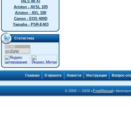
(ALS 88 X)
Ariston - AVSL 105
Ariston - AVL 100
Canon - EOS 400D
Yamaha - PSR-E403
Статистика
Главная
О проекте
Новости
Инструкции
Вопрос-от
FreeManual
© 2005 — 2020 «
» бесплат