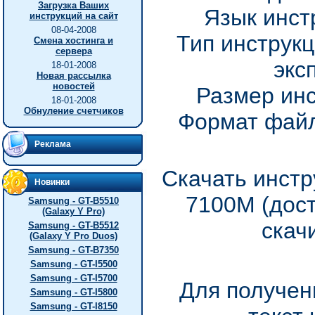
Загрузка Ваших
Язык инст
инструкций на сайт
08-04-2008
Тип инструкц
Смена хостинга и
сервера
экс
18-01-2008
Новая рассылка
новостей
Размер инс
18-01-2008
Обнуление счетчиков
Формат файл
Реклама
Скачать инстр
Новинки
7100M (дос
Samsung - GT-B5510
(Galaxy Y Pro)
скач
Samsung - GT-B5512
(Galaxy Y Pro Duos)
Samsung - GT-B7350
Samsung - GT-I5500
Samsung - GT-I5700
Для получен
Samsung - GT-I5800
Samsung - GT-I8150