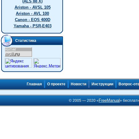
(ALS 88 X)
Ariston - AVSL 105
Ariston - AVL 100
Canon - EOS 400D
Yamaha - PSR-E403
Статистика
Главная
О проекте
Новости
Инструкции
Вопрос-от
FreeManual
© 2005 — 2020 «
» бесплат