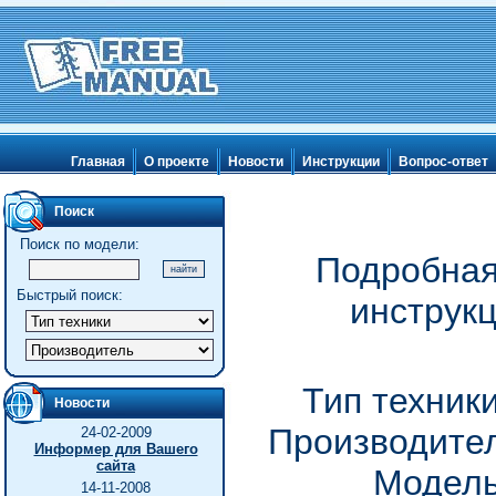
Главная
О проекте
Новости
Инструкции
Вопрос-ответ
Поиск
Поиск по модели:
Подробная
Быстрый поиск:
инструк
Тип техник
Новости
Производител
24-02-2009
Информер для Вашего
сайта
Модель
14-11-2008