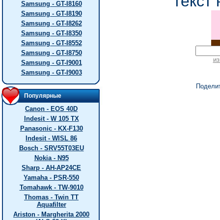
текст 
Samsung - GT-I8160
Samsung - GT-I8190
Samsung - GT-I8262
Samsung - GT-I8350
Samsung - GT-I8552
Samsung - GT-I8750
из
Samsung - GT-I9001
Samsung - GT-I9003
Подели
Популярные
Canon - EOS 40D
Indesit - W 105 TX
Panasonic - KX-F130
Indesit - WISL 86
Bosch - SRV55T03EU
Nokia - N95
Sharp - AH-AP24CE
Yamaha - PSR-550
Tomahawk - TW-9010
Thomas - Twin TT
Aquafilter
Ariston - Margherita 2000