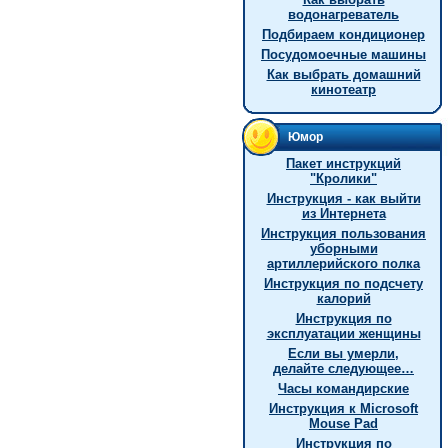
водонагреватель
Подбираем кондиционер
Посудомоечные машины
Как выбрать домашний
кинотеатр
Юмор
Пакет инструкций
"Кролики"
Инструкция - как выйти
из Интернета
Инструкция пользования
уборными
артиллерийского полка
Инструкция по подсчету
калорий
Инструкция по
эксплуатации женщины
Если вы умерли,
делайте следующее…
Часы командирские
Инструкция к Microsoft
Mouse Pad
Инструкция по