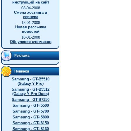
инструкций на сайт
08-04-2008
Смена хостинга и
сервера
18-01-2008
Новая рассылка
новостей
18-01-2008
Обнуление счетчиков
Реклама
Новинки
Samsung - GT-B5510
(Galaxy Y Pro)
Samsung - GT-B5512
(Galaxy Y Pro Duos)
Samsung - GT-B7350
Samsung - GT-I5500
Samsung - GT-I5700
Samsung - GT-I5800
Samsung - GT-I8150
Samsung - GT-I8160