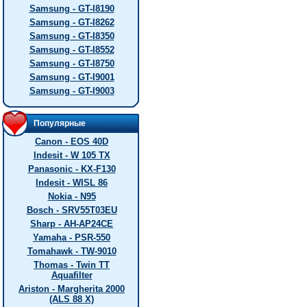
Samsung - GT-I8190
Samsung - GT-I8262
Samsung - GT-I8350
Samsung - GT-I8552
Samsung - GT-I8750
Samsung - GT-I9001
Samsung - GT-I9003
Популярные
Canon - EOS 40D
Indesit - W 105 TX
Panasonic - KX-F130
Indesit - WISL 86
Nokia - N95
Bosch - SRV55T03EU
Sharp - AH-AP24CE
Yamaha - PSR-550
Tomahawk - TW-9010
Thomas - Twin TT
Aquafilter
Ariston - Margherita 2000
(ALS 88 X)