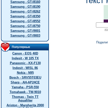
текст 
Samsung - GT-I8160
Samsung - GT-I8190
Samsung - GT-I8262
Samsung - GT-I8350
Samsung - GT-I8552
Samsung - GT-I8750
из
Samsung - GT-I9001
Samsung - GT-I9003
Подели
Популярные
Canon - EOS 40D
Indesit - W 105 TX
Panasonic - KX-F130
Indesit - WISL 86
Nokia - N95
Bosch - SRV55T03EU
Sharp - AH-AP24CE
Yamaha - PSR-550
Tomahawk - TW-9010
Thomas - Twin TT
Aquafilter
Ariston - Margherita 2000