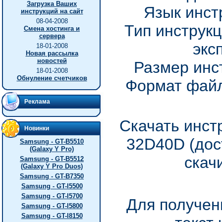
Загрузка Ваших
Язык инст
инструкций на сайт
08-04-2008
Тип инструкц
Смена хостинга и
сервера
экс
18-01-2008
Новая рассылка
новостей
Размер инс
18-01-2008
Обнуление счетчиков
Формат файл
Реклама
Скачать инст
Новинки
32D40D (дос
Samsung - GT-B5510
(Galaxy Y Pro)
скач
Samsung - GT-B5512
(Galaxy Y Pro Duos)
Samsung - GT-B7350
Samsung - GT-I5500
Samsung - GT-I5700
Для получен
Samsung - GT-I5800
Samsung - GT-I8150