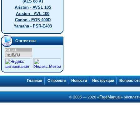
(ALS 88 X)
Ariston - AVSL 105
Ariston - AVL 100
Canon - EOS 400D
Yamaha - PSR-E403
Статистика
Главная
О проекте
Новости
Инструкции
Вопрос-от
FreeManual
© 2005 — 2020 «
» бесплат