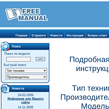
Главная
О проекте
Новости
Инструкции
Вопрос-ответ
Поиск
Поиск по модели:
Подробная
Быстрый поиск:
инструкц
Тип техни
Новости
Производител
24-02-2009
Информер для Вашего
сайта
Модель
14-11-2008