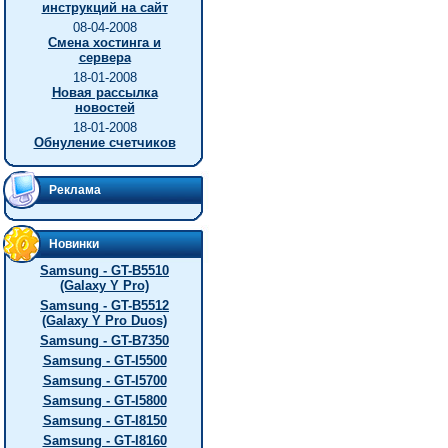
инструкций на сайт
08-04-2008
Смена хостинга и
сервера
18-01-2008
Новая рассылка
новостей
18-01-2008
Обнуление счетчиков
Реклама
Новинки
Samsung - GT-B5510
(Galaxy Y Pro)
Samsung - GT-B5512
(Galaxy Y Pro Duos)
Samsung - GT-B7350
Samsung - GT-I5500
Samsung - GT-I5700
Samsung - GT-I5800
Samsung - GT-I8150
Samsung - GT-I8160