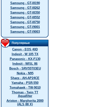
Samsung - GT-I8190
Samsung - GT-I8262
Samsung - GT-I8350
Samsung - GT-I8552
Samsung - GT-I8750
Samsung - GT-I9001
Samsung - GT-I9003
Популярные
Canon - EOS 40D
Indesit - W 105 TX
Panasonic - KX-F130
Indesit - WISL 86
Bosch - SRV55T03EU
Nokia - N95
Sharp - AH-AP24CE
Yamaha - PSR-550
Tomahawk - TW-9010
Thomas - Twin TT
Aquafilter
Ariston - Margherita 2000
(ALS 88 X)