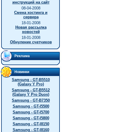
инструкций на сайт
08-04-2008
Смена хостинга и
сервера
18-01-2008
Новая рассылка
новостей
18-01-2008
Обнуление счетчиков
Реклама
Новинки
Samsung - GT-B5510
(Galaxy Y Pro)
Samsung - GT-B5512
(Galaxy Y Pro Duos)
Samsung - GT-B7350
Samsung - GT-I5500
Samsung - GT-I5700
Samsung - GT-I5800
Samsung - GT-I8150
Samsung - GT-I8160