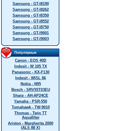
Samsung - GT-I8190
Samsung - GT-I8262
Samsung - GT-I8350
Samsung - GT-I8552
Samsung - GT-I8750
Samsung - GT-I9001
Samsung - GT-I9003
Популярные
Canon - EOS 40D
Indesit - W 105 TX
Panasonic - KX-F130
Indesit - WISL 86
Nokia - N95
Bosch - SRV55T03EU
Sharp - AH-AP24CE
Yamaha - PSR-550
Tomahawk - TW-9010
Thomas - Twin TT
Aquafilter
Ariston - Margherita 2000
(ALS 88 X)