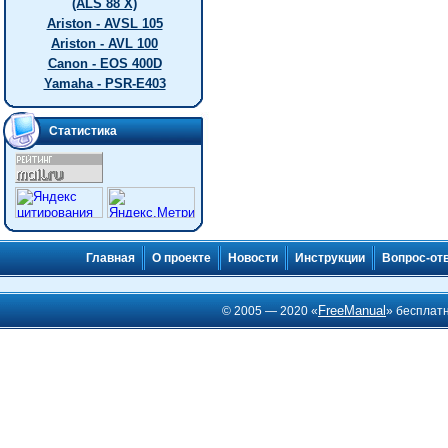
(ALS 88 X)
Ariston - AVSL 105
Ariston - AVL 100
Canon - EOS 400D
Yamaha - PSR-E403
Статистика
Главная
О проекте
Новости
Инструкции
Вопрос-от
FreeManual
© 2005 — 2020 «
» бесплат