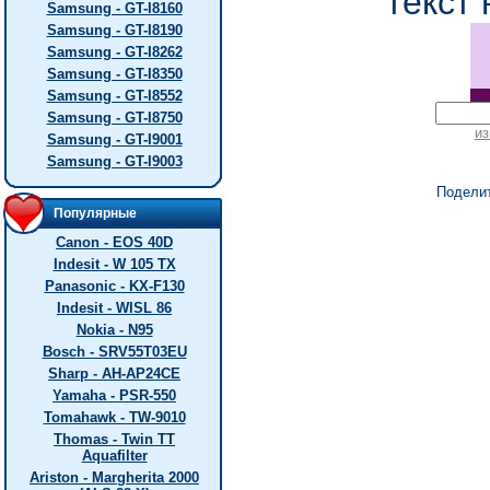
текст 
Samsung - GT-I8160
Samsung - GT-I8190
Samsung - GT-I8262
Samsung - GT-I8350
Samsung - GT-I8552
Samsung - GT-I8750
из
Samsung - GT-I9001
Samsung - GT-I9003
Подели
Популярные
Canon - EOS 40D
Indesit - W 105 TX
Panasonic - KX-F130
Indesit - WISL 86
Nokia - N95
Bosch - SRV55T03EU
Sharp - AH-AP24CE
Yamaha - PSR-550
Tomahawk - TW-9010
Thomas - Twin TT
Aquafilter
Ariston - Margherita 2000