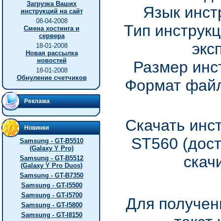
Загрузка Ваших
Язык инст
инструкций на сайт
08-04-2008
Тип инструкц
Смена хостинга и
сервера
экс
18-01-2008
Новая рассылка
новостей
Размер инс
18-01-2008
Обнуление счетчиков
Формат файл
Реклама
Скачать инс
Новинки
ST560 (дос
Samsung - GT-B5510
(Galaxy Y Pro)
скач
Samsung - GT-B5512
(Galaxy Y Pro Duos)
Samsung - GT-B7350
Samsung - GT-I5500
Samsung - GT-I5700
Для получен
Samsung - GT-I5800
Samsung - GT-I8150