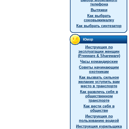
телефона
Вытяжки
Как выбрать
соковыжималку
Как выбрать синтезатор
Юмор
Инструкция по
эксплуатации женщин
(Freeware & Shareware)
Часы командирские
Советы начинающим
охотникам
Как вызвать сильное
желание уступить вам
место в транспорте
Как развлечь себя в
общественном
транспорте
Как вести себя в
обществе
Инструкция по
пользованию водкой
Инструкция курильщика