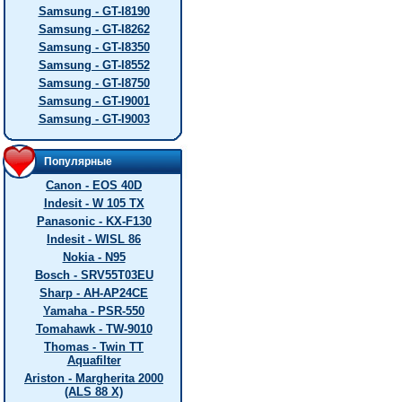
Samsung - GT-I8190
Samsung - GT-I8262
Samsung - GT-I8350
Samsung - GT-I8552
Samsung - GT-I8750
Samsung - GT-I9001
Samsung - GT-I9003
Популярные
Canon - EOS 40D
Indesit - W 105 TX
Panasonic - KX-F130
Indesit - WISL 86
Nokia - N95
Bosch - SRV55T03EU
Sharp - AH-AP24CE
Yamaha - PSR-550
Tomahawk - TW-9010
Thomas - Twin TT
Aquafilter
Ariston - Margherita 2000
(ALS 88 X)