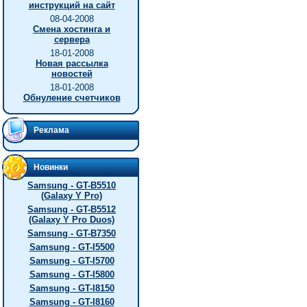
инструкций на сайт
08-04-2008
Смена хостинга и
сервера
18-01-2008
Новая рассылка
новостей
18-01-2008
Обнуление счетчиков
Реклама
Новинки
Samsung - GT-B5510
(Galaxy Y Pro)
Samsung - GT-B5512
(Galaxy Y Pro Duos)
Samsung - GT-B7350
Samsung - GT-I5500
Samsung - GT-I5700
Samsung - GT-I5800
Samsung - GT-I8150
Samsung - GT-I8160