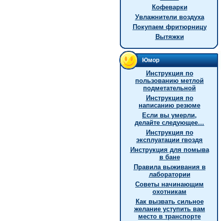
Кофеварки
Увлажнители воздуха
Покупаем фритюрницу
Вытяжки
Юмор
Инструкция по
пользованию метлой
подметательной
Инструкция по
написанию резюме
Если вы умерли,
делайте следующее…
Инструкция по
эксплуатации гвоздя
Инструкция для помыва
в бане
Правила выживания в
лаборатории
Советы начинающим
охотникам
Как вызвать сильное
желание уступить вам
место в транспорте