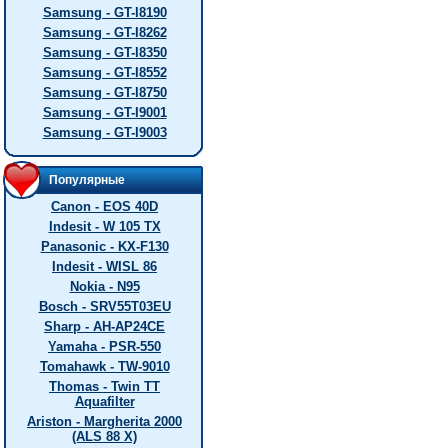
Samsung - GT-I8190
Samsung - GT-I8262
Samsung - GT-I8350
Samsung - GT-I8552
Samsung - GT-I8750
Samsung - GT-I9001
Samsung - GT-I9003
Популярные
Canon - EOS 40D
Indesit - W 105 TX
Panasonic - KX-F130
Indesit - WISL 86
Nokia - N95
Bosch - SRV55T03EU
Sharp - AH-AP24CE
Yamaha - PSR-550
Tomahawk - TW-9010
Thomas - Twin TT
Aquafilter
Ariston - Margherita 2000
(ALS 88 X)