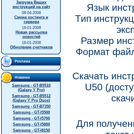
Загрузка Ваших
Язык инст
инструкций на сайт
08-04-2008
Тип инструкц
Смена хостинга и
сервера
экс
18-01-2008
Новая рассылка
новостей
Размер инс
18-01-2008
Обнуление счетчиков
Формат файл
Реклама
Скачать инст
Новинки
U50 (дост
Samsung - GT-B5510
(Galaxy Y Pro)
скач
Samsung - GT-B5512
(Galaxy Y Pro Duos)
Samsung - GT-B7350
Samsung - GT-I5500
Samsung - GT-I5700
Для получен
Samsung - GT-I5800
Samsung - GT-I8150