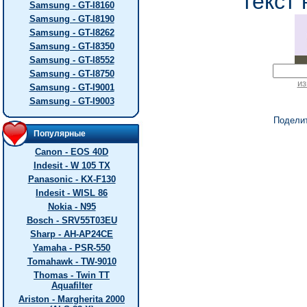
текст 
Samsung - GT-I8160
Samsung - GT-I8190
Samsung - GT-I8262
Samsung - GT-I8350
Samsung - GT-I8552
Samsung - GT-I8750
из
Samsung - GT-I9001
Samsung - GT-I9003
Подели
Популярные
Canon - EOS 40D
Indesit - W 105 TX
Panasonic - KX-F130
Indesit - WISL 86
Nokia - N95
Bosch - SRV55T03EU
Sharp - AH-AP24CE
Yamaha - PSR-550
Tomahawk - TW-9010
Thomas - Twin TT
Aquafilter
Ariston - Margherita 2000