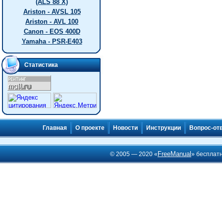
(ALS 88 X)
Ariston - AVSL 105
Ariston - AVL 100
Canon - EOS 400D
Yamaha - PSR-E403
Статистика
Главная
О проекте
Новости
Инструкции
Вопрос-от
FreeManual
© 2005 — 2020 «
» бесплат