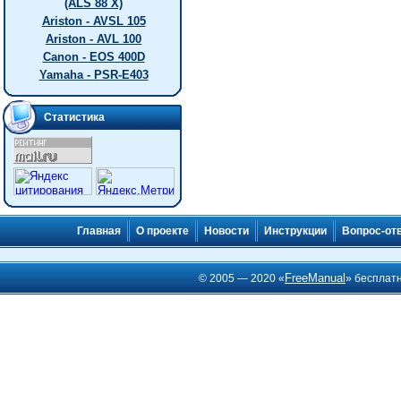
(ALS 88 X)
Ariston - AVSL 105
Ariston - AVL 100
Canon - EOS 400D
Yamaha - PSR-E403
Статистика
Главная
О проекте
Новости
Инструкции
Вопрос-от
FreeManual
© 2005 — 2020 «
» бесплат