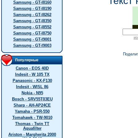
текст 
Samsung - GT-I8160
Samsung - GT-I8190
Samsung - GT-I8262
Samsung - GT-I8350
Samsung - GT-I8552
Samsung - GT-I8750
из
Samsung - GT-I9001
Samsung - GT-I9003
Подели
Популярные
Canon - EOS 40D
Indesit - W 105 TX
Panasonic - KX-F130
Indesit - WISL 86
Nokia - N95
Bosch - SRV55T03EU
Sharp - AH-AP24CE
Yamaha - PSR-550
Tomahawk - TW-9010
Thomas - Twin TT
Aquafilter
Ariston - Margherita 2000