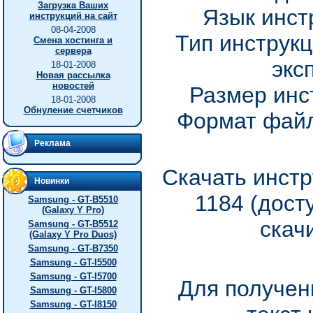
Загрузка Ваших
Язык инст
инструкций на сайт
08-04-2008
Тип инструкц
Смена хостинга и
сервера
экс
18-01-2008
Новая рассылка
новостей
Размер инс
18-01-2008
Обнуление счетчиков
Формат файл
Реклама
Скачать инстр
Новинки
1184 (дост
Samsung - GT-B5510
(Galaxy Y Pro)
скач
Samsung - GT-B5512
(Galaxy Y Pro Duos)
Samsung - GT-B7350
Samsung - GT-I5500
Samsung - GT-I5700
Для получен
Samsung - GT-I5800
Samsung - GT-I8150