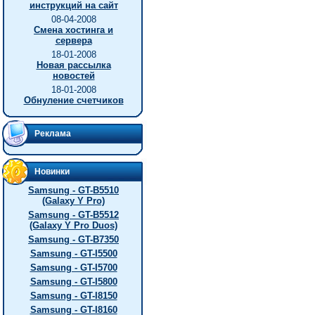
инструкций на сайт
08-04-2008
Смена хостинга и
сервера
18-01-2008
Новая рассылка
новостей
18-01-2008
Обнуление счетчиков
Реклама
Новинки
Samsung - GT-B5510
(Galaxy Y Pro)
Samsung - GT-B5512
(Galaxy Y Pro Duos)
Samsung - GT-B7350
Samsung - GT-I5500
Samsung - GT-I5700
Samsung - GT-I5800
Samsung - GT-I8150
Samsung - GT-I8160