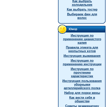
Как выбрать
холодильник
Как выбрать тостер
Выбираем фен для
волос
Юмор
Инстpукция по
пpименению цианистого
калия
Правила этикета для
неопытных котов
Инструкция выживания
Инструкция по
применению инструкции
Инструкция по
прочтению
характеристик
Инструкция пользования
уборными
артиллерийского полка
Hабор для порки жены
Как вести себя в
обществе
Советы экзаменатору