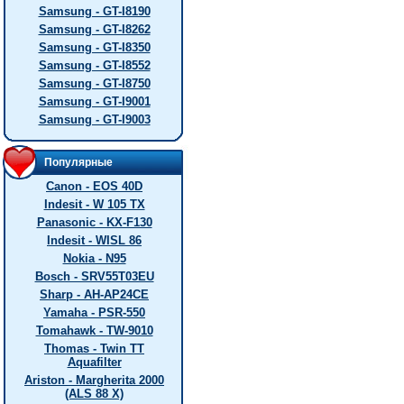
Samsung - GT-I8190
Samsung - GT-I8262
Samsung - GT-I8350
Samsung - GT-I8552
Samsung - GT-I8750
Samsung - GT-I9001
Samsung - GT-I9003
Популярные
Canon - EOS 40D
Indesit - W 105 TX
Panasonic - KX-F130
Indesit - WISL 86
Nokia - N95
Bosch - SRV55T03EU
Sharp - AH-AP24CE
Yamaha - PSR-550
Tomahawk - TW-9010
Thomas - Twin TT
Aquafilter
Ariston - Margherita 2000
(ALS 88 X)