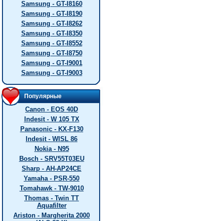
Samsung - GT-I8160
Samsung - GT-I8190
Samsung - GT-I8262
Samsung - GT-I8350
Samsung - GT-I8552
Samsung - GT-I8750
Samsung - GT-I9001
Samsung - GT-I9003
Популярные
Canon - EOS 40D
Indesit - W 105 TX
Panasonic - KX-F130
Indesit - WISL 86
Nokia - N95
Bosch - SRV55T03EU
Sharp - AH-AP24CE
Yamaha - PSR-550
Tomahawk - TW-9010
Thomas - Twin TT
Aquafilter
Ariston - Margherita 2000