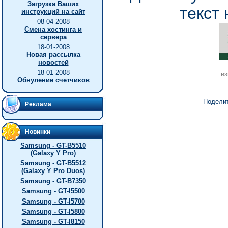
Загрузка Ваших
текст 
инструкций на сайт
08-04-2008
Смена хостинга и
сервера
18-01-2008
Новая рассылка
новостей
18-01-2008
из
Обнуление счетчиков
Подели
Реклама
Новинки
Samsung - GT-B5510
(Galaxy Y Pro)
Samsung - GT-B5512
(Galaxy Y Pro Duos)
Samsung - GT-B7350
Samsung - GT-I5500
Samsung - GT-I5700
Samsung - GT-I5800
Samsung - GT-I8150