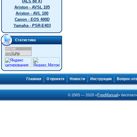
(ALS 88 X)
Ariston - AVSL 105
Ariston - AVL 100
Canon - EOS 400D
Yamaha - PSR-E403
Статистика
Главная
О проекте
Новости
Инструкции
Вопрос-от
FreeManual
© 2005 — 2020 «
» бесплат