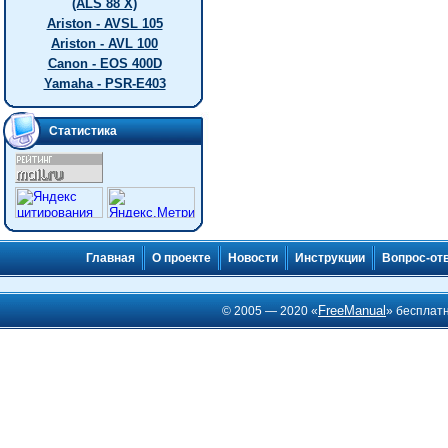
(ALS 88 X)
Ariston - AVSL 105
Ariston - AVL 100
Canon - EOS 400D
Yamaha - PSR-E403
Статистика
Главная
О проекте
Новости
Инструкции
Вопрос-от
FreeManual
© 2005 — 2020 «
» бесплат