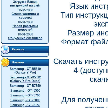
Загрузка Ваших
Язык инст
инструкций на сайт
08-04-2008
Тип инструкц
Смена хостинга и
сервера
экс
18-01-2008
Новая рассылка
новостей
Размер инс
18-01-2008
Обнуление счетчиков
Формат файл
Реклама
Скачать инстру
Новинки
4 (досту
Samsung - GT-B5510
(Galaxy Y Pro)
скач
Samsung - GT-B5512
(Galaxy Y Pro Duos)
Samsung - GT-B7350
Samsung - GT-I5500
Samsung - GT-I5700
Для получен
Samsung - GT-I5800
Samsung - GT-I8150