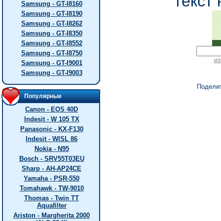
текст 
Samsung - GT-I8160
Samsung - GT-I8190
Samsung - GT-I8262
Samsung - GT-I8350
Samsung - GT-I8552
Samsung - GT-I8750
из
Samsung - GT-I9001
Samsung - GT-I9003
Подели
Популярные
Canon - EOS 40D
Indesit - W 105 TX
Panasonic - KX-F130
Indesit - WISL 86
Nokia - N95
Bosch - SRV55T03EU
Sharp - AH-AP24CE
Yamaha - PSR-550
Tomahawk - TW-9010
Thomas - Twin TT
Aquafilter
Ariston - Margherita 2000