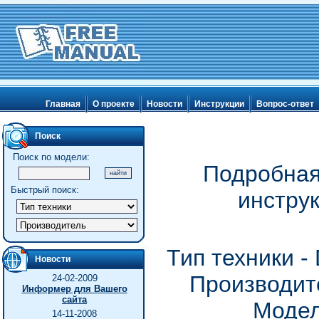
Главная
О проекте
Новости
Инструкции
Вопрос-ответ
Поиск
Поиск по модели:
Подробная
Быстрый поиск:
инстру
Тип техники 
Новости
Производит
24-02-2009
Информер для Вашего
сайта
Модел
14-11-2008