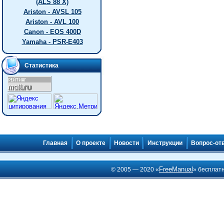
(ALS 88 X)
Ariston - AVSL 105
Ariston - AVL 100
Canon - EOS 400D
Yamaha - PSR-E403
Статистика
Главная
О проекте
Новости
Инструкции
Вопрос-от
FreeManual
© 2005 — 2020 «
» бесплат