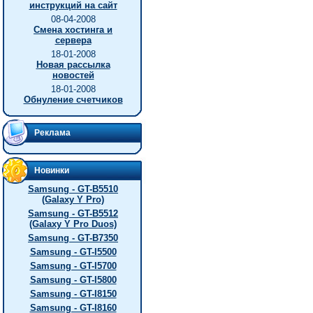
инструкций на сайт
08-04-2008
Смена хостинга и
сервера
18-01-2008
Новая рассылка
новостей
18-01-2008
Обнуление счетчиков
Реклама
Новинки
Samsung - GT-B5510
(Galaxy Y Pro)
Samsung - GT-B5512
(Galaxy Y Pro Duos)
Samsung - GT-B7350
Samsung - GT-I5500
Samsung - GT-I5700
Samsung - GT-I5800
Samsung - GT-I8150
Samsung - GT-I8160