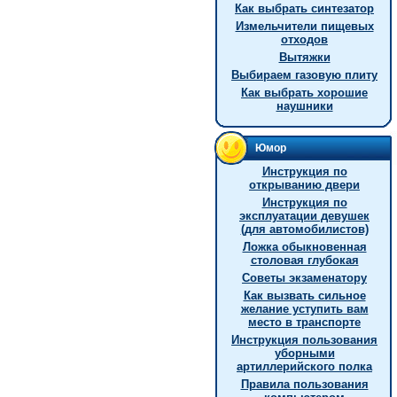
Как выбрать синтезатор
Измельчители пищевых
отходов
Вытяжки
Выбираем газовую плиту
Как выбрать хорошие
наушники
Юмор
Инструкция по
открыванию двери
Инструкция по
эксплуатации девушек
(для автомобилистов)
Ложка обыкновенная
столовая глубокая
Советы экзаменатору
Как вызвать сильное
желание уступить вам
место в транспорте
Инструкция пользования
уборными
артиллерийского полка
Правила пользования