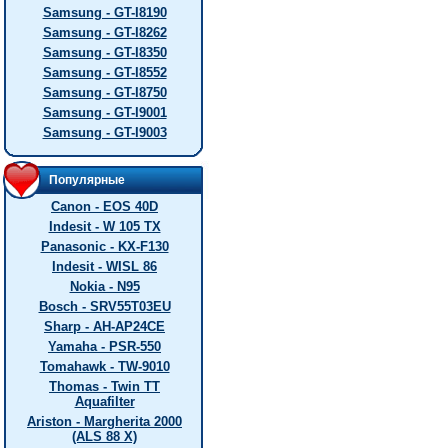
Samsung - GT-I8190
Samsung - GT-I8262
Samsung - GT-I8350
Samsung - GT-I8552
Samsung - GT-I8750
Samsung - GT-I9001
Samsung - GT-I9003
Популярные
Canon - EOS 40D
Indesit - W 105 TX
Panasonic - KX-F130
Indesit - WISL 86
Nokia - N95
Bosch - SRV55T03EU
Sharp - AH-AP24CE
Yamaha - PSR-550
Tomahawk - TW-9010
Thomas - Twin TT
Aquafilter
Ariston - Margherita 2000
(ALS 88 X)