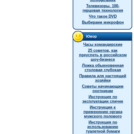
Телевизоры. 100-
герцовая технология
Что такое DVD
Выбираем микрофон
Юмор
Часы командирские
25 советов, как
преуспеть в российском
шоу-бизнесе
Ложка обыкновенная
столовая глубокая
Правила для настоящей
хозяйки
Советы начинающим
охотникам
Инструкция по
эксплуатации спичек
Инструкция к
применению органа
мужского полового
Инструкция по
использованию
туалетной бумаги