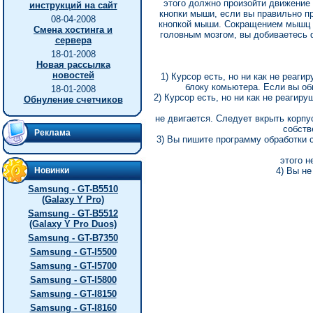
этого должно произойти движение 
инструкций на сайт
кнопки мыши, если вы правильно пр
08-04-2008
кнопкой мыши. Сокращением мышц п
Смена хостинга и
головным мозгом, вы добиваетесь 
сервера
18-01-2008
Новая рассылка
новостей
1) Курсор есть, но ни как не реа
блоку комьютера. Если вы об
18-01-2008
2) Курсор есть, но ни как не реагир
Обнуление счетчиков
не двигается. Следует вкрыть корпу
собств
Реклама
3) Вы пишите программу обработки 
этого н
Новинки
4) Вы не
Samsung - GT-B5510
(Galaxy Y Pro)
Samsung - GT-B5512
(Galaxy Y Pro Duos)
Samsung - GT-B7350
Samsung - GT-I5500
Samsung - GT-I5700
Samsung - GT-I5800
Samsung - GT-I8150
Samsung - GT-I8160