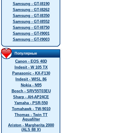
Samsung - GT-I8190
Samsung - GT-I8262
Samsung - GT-I8350
Samsung - GT-I8552
Samsung - GT-I8750
Samsung - GT-I9001
Samsung - GT-I9003
Популярные
Canon - EOS 40D
Indesit - W 105 TX
Panasonic - KX-F130
Indesit - WISL 86
Nokia - N95
Bosch - SRV55T03EU
Sharp - AH-AP24CE
Yamaha - PSR-550
Tomahawk - TW-9010
Thomas - Twin TT
Aquafilter
Ariston - Margherita 2000
(ALS 88 X)