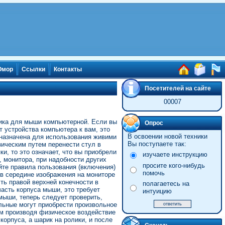
мор
Ссылки
Контакты
Посетителей на сайте
00007
рика для мыши компьютерной. Если вы
Опрос
 устройства компьютера к вам, это
В освоении новой техники
дназначена для использования живими
Вы поступаете так:
зическим путем перенести стул в
и, то это означает, что вы приобрели
изучаете инструкцию
 монитора, при надобности других
просите кого-нибудь
йте правила пользования (включения)
помочь
 в середине изображения на мониторе
ть правой верхней конечности в
полагаетесь на
асть корпуса мыши, это требует
интуицию
мыши, теперь следует проверить,
льные могут приобрести произвольное
м производя физическое воздействие
орпуса, а шарик на ролики, и после