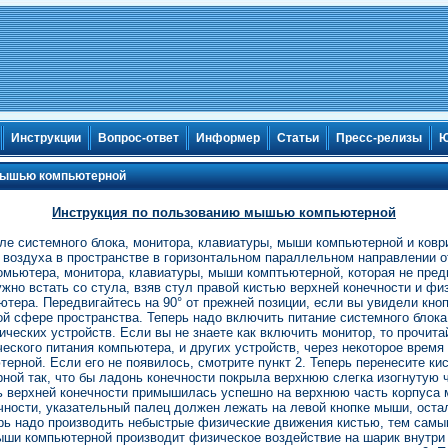
Инструкции
Вопрос-ответ
Информер
Статьи
Пресс-релизы
Ю
мышью компьютерной
Инструкция по пользованию мышью компьютерной
ле системного блока, монитора, клавиатуры, мыши компьютерной и ков
 воздуха в пространстве в горизонтальном параллельном направлении от
 комьютера, монитора, клавиатуры, мыши комптьютерной, которая не пре
ужно встать со стула, взяв стул правой кистью верхней конечности и фи
ютера. Передвигайтесь на 90° от прежней позиции, если вы увидели кнопк
й сфере пространства. Теперь надо включить питание системного блока,
еских устройств. Если вы не знаете как включить монитор, то прочита
еского питания компьютера, и других устройств, через некоторое время
ерной. Если его не появилось, смотрите пункт 2. Теперь перенесите кис
ной так, что бы ладонь конечности покрыла верхнюю слегка изогнутую ч
ь верхней конечности примышилась успешно на верхнюю часть корпуса 
чности, указательный палец должен лежать на левой кнопке мыши, оста
рь надо производить небыстрые физические движения кистью, тем самы
ыши компьютерной производит физическое воздействие на шарик внутри к