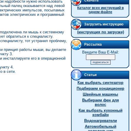
Скачать
При надобности нужно использовать
ельный палец оказывается над левой
Каталог всех инструкций в
лектрических импульсов, посыламых
одном файле
актов электрических и программный
Загрузить инструкцию
е подключена ли мышь к системному
(инструкция по загрузке)
ет обратиться к специалисту.
 специалисту, тот устранил проблему,
Рассылка
яли принцип работы мыши, вы делаете
Введите Ваш E-Mail:
нкту 3.
и инсталлируете его в операционной
ункту 4.
о в сети.
Статьи
Как выбрать синтезатор
Подбираем кондиционер
Швейные машины
Выбираем фен для
волос
Как выбрать кухонный
комбайн
Водонагреватели
Автомобильный
холодильник