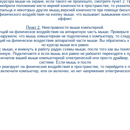
курсора мыши на экране, если такого не произошло, смотрите пункт 2. 
иобрели положение кисти верней конечности в пространстве, то указат
альца и некоторых других мышц верхней конечности при помощи биоэ
физического воздействия на кнопку мыши, что вызывает зымыкание конт
эффект.
Пункт 2.
Неисправности мыши компьтерной.
гирущий на физическое воздействие на аппаратную часть мыши. Проверьт
наружили, что мышь комьютерная не подключена к компьютеру, то следу
ущий на физическое воздествие аппаратной части мыши. Вы обратились к
но курсор мыши все равно
с мыши, и вникнуть в работу радио схемы мыши, после того как вы пон
енную. Подключаете и если мышь все равно не рабоатет переходите к пу
сигналов вашей мыши компьютерной электрической или просто драйвер, 
системе. Если мышь и после
е реагирует на физические воздействия в пространстве, то перейдите к п
 включили компьютер, или он включен, но нет напряжения электрическог