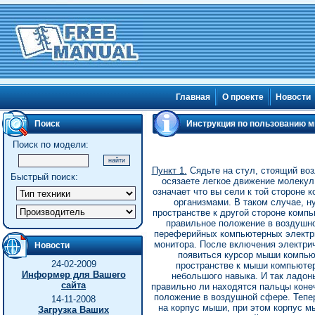
Главная
О проекте
Новости
Поиск
Инструкция по пользованию 
Поиск по модели:
Пункт 1.
Сядьте на стул, стоящий воз
Быстрый поиск:
осязаете легкое движение молекул
означает что вы сели к той стороне
организмами. В таком случае, н
пространстве к другой стороне компь
правильное положение в воздушно
переферийных компьютерных электрич
монитора. После включения электрич
Новости
появиться курсор мыши компьют
24-02-2009
пространстве к мыши компьютер
Информер для Вашего
небольшого навыка. И так ладон
сайта
правильно ли находятся пальцы коне
положение в воздушной сфере. Тепе
14-11-2008
на корпус мыши, при этом корпус м
Загрузка Ваших