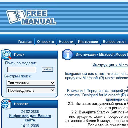
Главная
О проекте
Новости
Инструкции
Вопрос-ответ
Поиск
Инструкция к Microsoft Mouse
Поиск по модели:
Инструкция
к
Micro
Поздравляем вас с тем, что вы польз
Быстрый поиск:
продукты Microsoft (R) могут обес
Внимание! Перед инсталляцией уб
логотипа "Designed for Microsoft (R)
драйвера с 
2.1. Вставьте загрузочный диск в
Новости
вашего региональ
24-02-2009
2.2.
Выберите
Start -> Settings 
Информер для Вашего
инструкциям
.
Если в процессе и
сайта
активности более 5 минут, перезаг
Если это не принесло 
14-11-2008