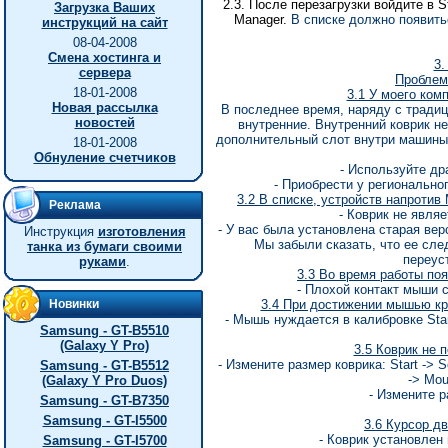
2.3.
После
перезагрузки
войдите
в
St
Загрузка Ваших
Manager.
В списке должно появитьс
инструкций на сайт
08-04-2008
Смена хостинга и
3.
сервера
Проблем
18-01-2008
3.1 У моего ком
Новая рассылка
В последнее время, наряду с тради
новостей
внутренние. Внутренний коврик не
дополнительный слот внутри машины
18-01-2008
Обнуление счетчиков
- Используйте др
- Приобрести у регионально
3.2 В списке, устройств напротив
Реклама
- Коврик не явля
- У вас была установлена старая вер
Инструкция
изготовления
Мы забыли сказать, что ее сле
танка из бумаги своими
переус
руками
.
3.3 Во время работы поя
- Плохой контакт мыши с
Новинки
3.4 При достижении мышью кра
- Мышь нуждается в калибровке Start 
Samsung - GT-B5510
(Galaxy Y Pro)
3.5 Коврик не 
- Измените размер коврика: Start -> S
Samsung - GT-B5512
-> Mou
(Galaxy Y Pro Duos)
- Измените р
Samsung - GT-B7350
Samsung - GT-I5500
3.6 Курсор д
- Коврик установлен 
Samsung - GT-I5700