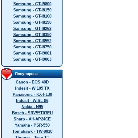
Samsung - GT-I5800
Samsung - GT-I8150
Samsung - GT-I8160
Samsung - GT-I8190
Samsung - GT-I8262
Samsung - GT-I8350
Samsung - GT-I8552
Samsung - GT-I8750
Samsung - GT-I9001
Samsung - GT-I9003
Популярные
Canon - EOS 40D
Indesit - W 105 TX
Panasonic - KX-F130
Indesit - WISL 86
Nokia - N95
Bosch - SRV55T03EU
Sharp - AH-AP24CE
Yamaha - PSR-550
Tomahawk - TW-9010
Thomas - Twin TT