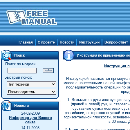
Главная
О проекте
Новости
Инструкции
Вопрос-ответ
Поиск
Инструкция по применению ин
Поиск по модели:
Инструкция 
Быстрый поиск:
Инструкцией называется прямоуго
масса с нанесенными на ней шрифто
последовательность операций по 
прод
1. Возьмите в руки инструкцию за
(правой и левой) рук, и, старая
Новости
суставные сумки локтевых суст
разгибании, осторожно опускайте ин
24-02-2009
горизонтальной плоскости, освещен
Информер для Вашего
в 30 люкс. 
сайта
14-11-2008
2. Если текст оказался пеpевеpнутым