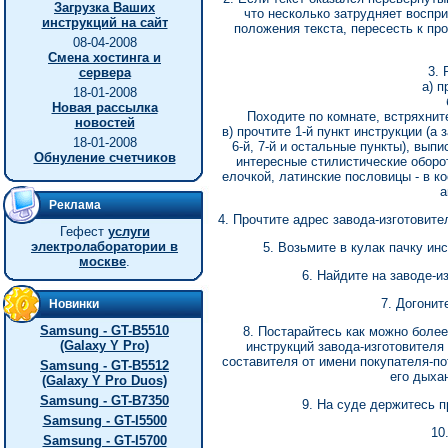
Загрузка Ваших
что несколько затрудняет воспри
инструкций на сайт
положения текста, пересесть к пр
08-04-2008
Смена хостинга и
3. 
сервера
а) п
18-01-2008
Новая рассылка
Походите по комнате, встряхните
новостей
в) прочтите 1-й пункт инструкции (а за
18-01-2008
6-й, 7-й и остальные пункты), вып
Обнуление счетчиков
интересные стилистические оборо
елочкой, латинские пословицы - в к
а
Реклама
4. Прочтите адрес завода-изготовит
Гефест
услуги
электролаборатории в
5. Возьмите в кулак пачку ин
москве
.
6. Найдите на заводе-и
7. Догонит
Новинки
Samsung - GT-B5510
8. Постарайтесь как можно боле
(Galaxy Y Pro)
инструкций завода-изготовителя 
составителя от имени покупателя-по
Samsung - GT-B5512
его дыхан
(Galaxy Y Pro Duos)
Samsung - GT-B7350
9. На суде держитесь п
Samsung - GT-I5500
10
Samsung - GT-I5700