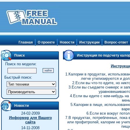
Главная
О проекте
Новости
Инструкции
Вопрос-ответ
Поиск
Инструкция по подсчету кало
Поиск по модели:
Инструкци
1.Калории в продуктах, использова
Быстрый поиск:
легче утилизируются и дол
2.Если вы что-то едите, но никт
3.Если вы съедаете сникерс и зап
уравновешиваютс
4.Если вы едите с кем-нибудь на 
мень
5.Калории в пище, использованно
Новости
варе
24-02-2009
6.Если все вокруг потол
Информер для Вашего
7.В продуктах, потребленных, пока 
сайта
или профитролей, калории не учит
пищи
14-11-2008