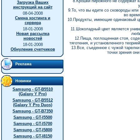
8.Крошки пирожного не содержат к
Загрузка Ваших
у
инструкций на сайт
9.То, что вы едите со сковороды или
08-04-2008
во врем
Смена хостинга и
10.Продукты, имеющие одинаковый цв
сервера
18-01-2008
11.Шоколадный цвет является унив
Новая рассылка
любы
новостей
12.Пища, поглощенная стоя, соде
тяготения, и установленного теорией
18-01-2008
13.Все, съеденное с чужой тарелки
Обнуление счетчиков
точки зрения они
Реклама
Новинки
Samsung - GT-B5510
(Galaxy Y Pro)
Samsung - GT-B5512
(Galaxy Y Pro Duos)
Samsung - GT-B7350
Samsung - GT-I5500
Samsung - GT-I5700
Samsung - GT-I5800
Samsung - GT-I8150