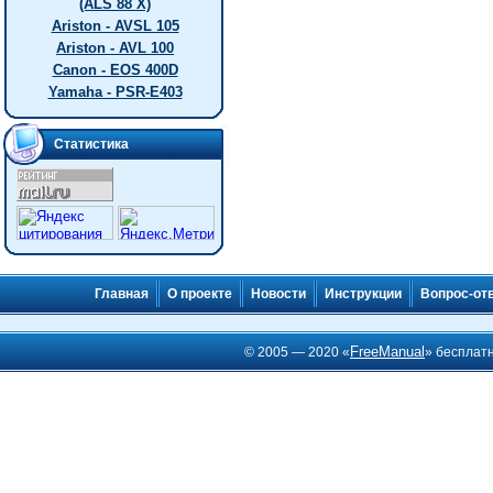
(ALS 88 X)
Ariston - AVSL 105
Ariston - AVL 100
Canon - EOS 400D
Yamaha - PSR-E403
Статистика
Главная
О проекте
Новости
Инструкции
Вопрос-от
FreeManual
© 2005 — 2020 «
» бесплат