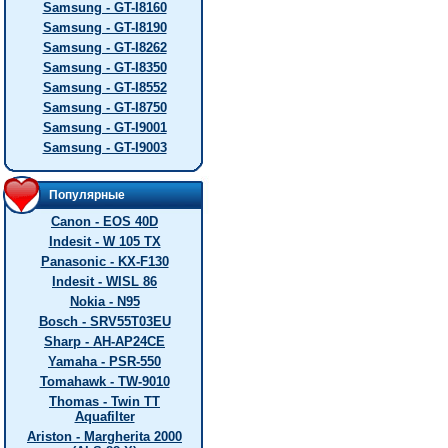
Samsung - GT-I8160
Samsung - GT-I8190
Samsung - GT-I8262
Samsung - GT-I8350
Samsung - GT-I8552
Samsung - GT-I8750
Samsung - GT-I9001
Samsung - GT-I9003
Популярные
Canon - EOS 40D
Indesit - W 105 TX
Panasonic - KX-F130
Indesit - WISL 86
Nokia - N95
Bosch - SRV55T03EU
Sharp - AH-AP24CE
Yamaha - PSR-550
Tomahawk - TW-9010
Thomas - Twin TT
Aquafilter
Ariston - Margherita 2000