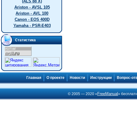
(ALS 88 X)
Ariston - AVSL 105
Ariston - AVL 100
Canon - EOS 400D
Yamaha - PSR-E403
Статистика
Главная
О проекте
Новости
Инструкции
Вопрос-от
FreeManual
© 2005 — 2020 «
» бесплат