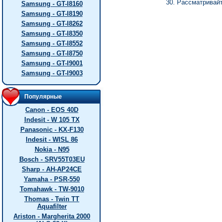
30. Рассматривайт
Samsung - GT-I8160
Samsung - GT-I8190
Samsung - GT-I8262
Samsung - GT-I8350
Samsung - GT-I8552
Samsung - GT-I8750
Samsung - GT-I9001
Samsung - GT-I9003
Популярные
Canon - EOS 40D
Indesit - W 105 TX
Panasonic - KX-F130
Indesit - WISL 86
Nokia - N95
Bosch - SRV55T03EU
Sharp - AH-AP24CE
Yamaha - PSR-550
Tomahawk - TW-9010
Thomas - Twin TT
Aquafilter
Ariston - Margherita 2000