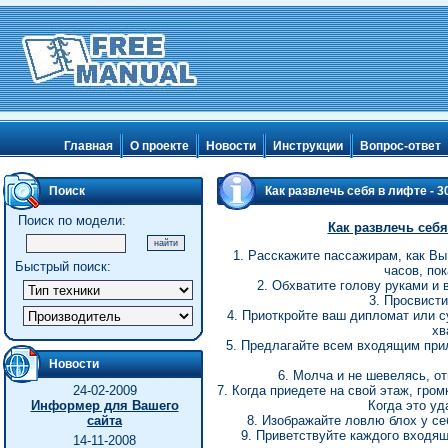
Главная
О проекте
Новости
Инструкции
Вопрос-ответ
Поиск
Как развлечь себя в лифте - 
Поиск по модели:
Как развлечь себя
1. Расскажите пассажирам, как Вы
Быстрый поиск:
часов, по
2. Обхватите голову руками и 
3. Просвисти
4. Приоткройте ваш дипломат или су
хв
5. Предлагайте всем входящим при
Новости
6. Молча и не шевелясь, от
24-02-2009
7. Когда приедете на свой этаж, гро
Информер для Вашего
Когда это уд
сайта
8. Изображайте ловлю блох у се
9. Приветствуйте каждого входя
14-11-2008