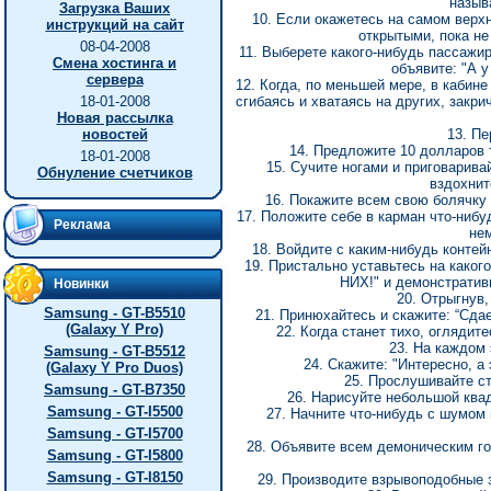
назыв
Загрузка Ваших
10. Если окажетесь на самом верхн
инструкций на сайт
открытыми, пока не
08-04-2008
11. Выберете какого-нибудь пассажир
Смена хостинга и
объявите: "А у
сервера
12. Когда, по меньшей мере, в кабине
18-01-2008
сгибаясь и хватаясь на других, закрич
Новая рассылка
новостей
13. Пе
14. Предложите 10 долларов т
18-01-2008
15. Сучите ногами и приговаривай
Обнуление счетчиков
вздохнит
16. Покажите всем свою болячку 
17. Положите себе в карман что-нибу
Реклама
не
18. Войдите с каким-нибудь контей
19. Пристально уставьтесь на каког
НИХ!" и демонстратив
Новинки
20. Отрыгнув,
Samsung - GT-B5510
21. Принюхайтесь и скажите: “Сдает
(Galaxy Y Pro)
22. Когда станет тихо, оглядит
23. На каждом 
Samsung - GT-B5512
24. Скажите: "Интересно, а
(Galaxy Y Pro Duos)
25. Прослушивайте с
Samsung - GT-B7350
26. Нарисуйте небольшой квад
Samsung - GT-I5500
27. Начните что-нибудь с шумом
Samsung - GT-I5700
28. Объявите всем демоническим г
Samsung - GT-I5800
Samsung - GT-I8150
29. Производите взрывоподобные з