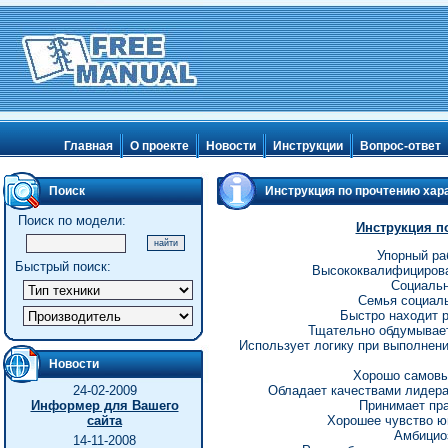
Главная
О проекте
Новости
Инструкции
Вопрос-ответ
Поиск
Инструкция по прочтению хар
Поиск по модели:
Инструкция п
Упорный ра
Быстрый поиск:
Высококвалифицирова
Социальн
Семья социаль
Быстро находит 
Тщательно обдумывает
Использует логику при выполнени
Новости
Хорошо самовыр
24-02-2009
Обладает качествами лидера 
Информер для Вашего
Принимает пр
сайта
Хорошее чувство юм
Амбициоз
14-11-2008