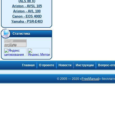
(ALS 88 X)
Ariston - AVSL 105
Ariston - AVL 100
Canon - EOS 400D
Yamaha - PSR-E403
Статистика
Главная
О проекте
Новости
Инструкции
Вопрос-от
FreeManual
© 2005 — 2020 «
» бесплат