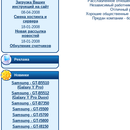
Расслабленное отношени
Загрузка Ваших
Независимый работник 
инструкций на сайт
Отличный р
08-04-2008
Хорошие общественные н
Смена хостинга и
Предан компании - б
сервера
18-01-2008
Новая рассылка
новостей
18-01-2008
Обнуление счетчиков
Реклама
Новинки
Samsung - GT-B5510
(Galaxy Y Pro)
Samsung - GT-B5512
(Galaxy Y Pro Duos)
Samsung - GT-B7350
Samsung - GT-I5500
Samsung - GT-I5700
Samsung - GT-I5800
Samsung - GT-I8150