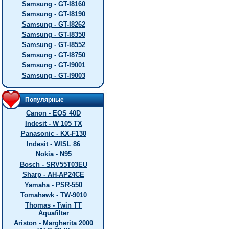
Samsung - GT-I8160
Samsung - GT-I8190
Samsung - GT-I8262
Samsung - GT-I8350
Samsung - GT-I8552
Samsung - GT-I8750
Samsung - GT-I9001
Samsung - GT-I9003
Популярные
Canon - EOS 40D
Indesit - W 105 TX
Panasonic - KX-F130
Indesit - WISL 86
Nokia - N95
Bosch - SRV55T03EU
Sharp - AH-AP24CE
Yamaha - PSR-550
Tomahawk - TW-9010
Thomas - Twin TT
Aquafilter
Ariston - Margherita 2000