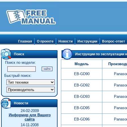
Главная
О проекте
Новости
Инструкции
Вопрос-ответ
Поиск
Инструкции по эксплуатации 
Поиск по модели:
Модель
Производ
EB-GD90
Panaso
Быстрый поиск:
EB-GD92
Panaso
EB-GD93
Panaso
Новости
EB-GD95
Panaso
24-02-2009
Информер для Вашего
сайта
EB-GD96
Panaso
14-11-2008