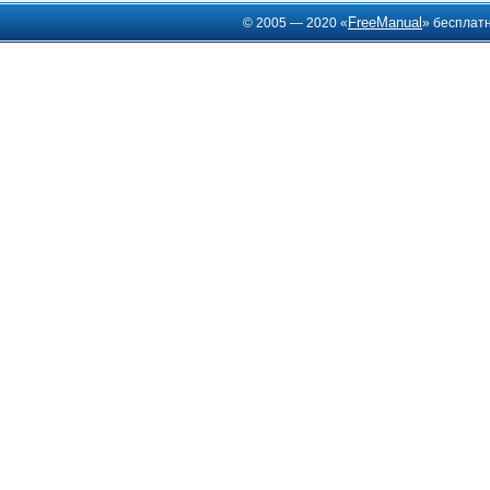
FreeManual
© 2005 — 2020 «
» бесплат