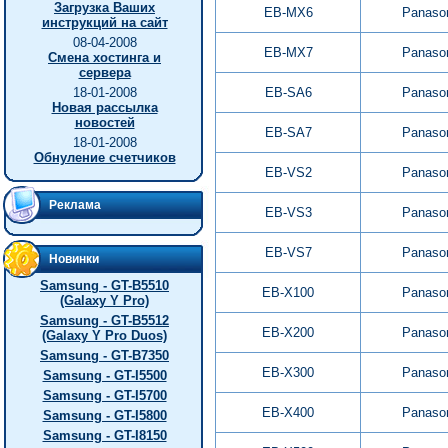
Загрузка Ваших
EB-MX6
Panaso
инструкций на сайт
08-04-2008
EB-MX7
Panaso
Смена хостинга и
сервера
18-01-2008
EB-SA6
Panaso
Новая рассылка
новостей
EB-SA7
Panaso
18-01-2008
Обнуление счетчиков
EB-VS2
Panaso
Реклама
EB-VS3
Panaso
EB-VS7
Panaso
Новинки
Samsung - GT-B5510
EB-X100
Panaso
(Galaxy Y Pro)
Samsung - GT-B5512
EB-X200
Panaso
(Galaxy Y Pro Duos)
Samsung - GT-B7350
EB-X300
Panaso
Samsung - GT-I5500
Samsung - GT-I5700
EB-X400
Panaso
Samsung - GT-I5800
Samsung - GT-I8150