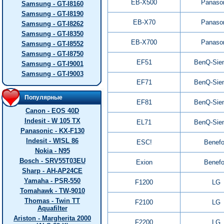
EB-X500
Panaso
Samsung - GT-I8160
Samsung - GT-I8190
EB-X70
Panaso
Samsung - GT-I8262
Samsung - GT-I8350
EB-X700
Panaso
Samsung - GT-I8552
Samsung - GT-I8750
EF51
BenQ-Sie
Samsung - GT-I9001
Samsung - GT-I9003
EF71
BenQ-Sie
Популярные
EF81
BenQ-Sie
Canon - EOS 40D
Indesit - W 105 TX
EL71
BenQ-Sie
Panasonic - KX-F130
Indesit - WISL 86
ESC!
Benef
Nokia - N95
Bosch - SRV55T03EU
Exion
Benef
Sharp - AH-AP24CE
Yamaha - PSR-550
F1200
LG
Tomahawk - TW-9010
Thomas - Twin TT
F2100
LG
Aquafilter
Ariston - Margherita 2000
F2200
LG