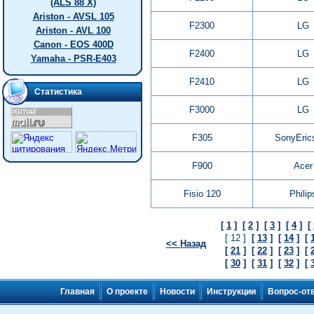
(ALS 88 X)
Ariston - AVSL 105
F2300
LG
Ariston - AVL 100
Canon - EOS 400D
F2400
LG
Yamaha - PSR-E403
F2410
LG
Статистика
F3000
LG
F305
SonyEric
F900
Acer
Fisio 120
Philip
[
1
]
[
2
]
[
3
]
[
4
]
[
[ 12 ]
[
13
]
[
14
]
[
<< Назад
[
21
]
[
22
]
[
23
]
[
[
30
]
[
31
]
[
32
]
[
Главная
О проекте
Новости
Инструкции
Вопрос-от