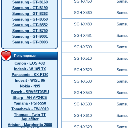
SGH-X450
Samsu
Samsung - GT-I8160
Samsung - GT-I8190
SGH-X460
Samsu
Samsung - GT-I8262
Samsung - GT-I8350
SGH-X480
Samsu
Samsung - GT-I8552
Samsung - GT-I8750
SGH-X481
Samsu
Samsung - GT-I9001
Samsung - GT-I9003
SGH-X500
Samsu
Популярные
SGH-X510
Samsu
Canon - EOS 40D
Indesit - W 105 TX
SGH-X520
Samsu
Panasonic - KX-F130
Indesit - WISL 86
SGH-X530
Samsu
Nokia - N95
Bosch - SRV55T03EU
SGH-X540
Samsu
Sharp - AH-AP24CE
Yamaha - PSR-550
SGH-X600
Samsu
Tomahawk - TW-9010
Thomas - Twin TT
SGH-X610
Samsu
Aquafilter
Ariston - Margherita 2000
SGH-X620
Samsu