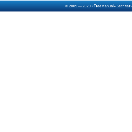
FreeManual
© 2005 — 2020 «
» бесплат