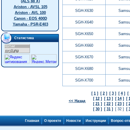
(ALS 88 X)
Ariston - AVSL 105
SGH-X630
Samsu
Ariston - AVL 100
Canon - EOS 400D
SGH-X640
Samsu
Yamaha - PSR-E403
SGH-X650
Samsu
Статистика
SGH-X660
Samsu
SGH-X670
Samsu
SGH-X680
Samsu
SGH-X700
Samsu
[
1
]
[
2
]
[
3
]
[
4
]
[
[
12
]
[
13
]
[
14
]
[
<< Назад
[
21
]
[
22
]
[
23
]
[
[
30
]
[
31
]
[ 32 ]
[
Главная
О проекте
Новости
Инструкции
Вопрос-от