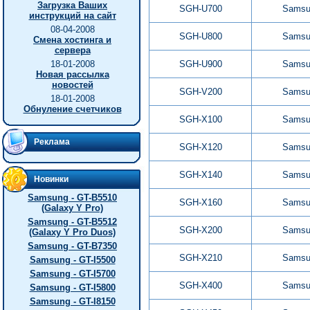
Загрузка Ваших
SGH-U700
Samsu
инструкций на сайт
08-04-2008
SGH-U800
Samsu
Смена хостинга и
сервера
18-01-2008
SGH-U900
Samsu
Новая рассылка
новостей
SGH-V200
Samsu
18-01-2008
Обнуление счетчиков
SGH-X100
Samsu
Реклама
SGH-X120
Samsu
SGH-X140
Samsu
Новинки
Samsung - GT-B5510
SGH-X160
Samsu
(Galaxy Y Pro)
Samsung - GT-B5512
SGH-X200
Samsu
(Galaxy Y Pro Duos)
Samsung - GT-B7350
SGH-X210
Samsu
Samsung - GT-I5500
Samsung - GT-I5700
SGH-X400
Samsu
Samsung - GT-I5800
Samsung - GT-I8150