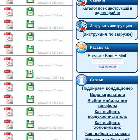
Скачать
(загружено 3430 раз)
Каталог всех инструкций в
одном файле
(загружено 4314 раз)
Загрузить инструкцию
(загружено 4669 раз)
(инструкция по загрузке)
(загружено 3820 раз)
Рассылка
(загружено 3674 раз)
Введите Ваш E-Mail:
(загружено 4132 раз)
(загружено 10587 раз)
Статьи
Подбираем кондиционер
(загружено 7712 раз)
Водонагреватели
Выбор мобильного
(загружено 7642 раз)
телефона
Как выбрать
(загружено 8171 раз)
воздухоочиститель
Как выбрать
холодильник
(загружено 7337 раз)
Как выбрать пылесос
Миксер или блендер?