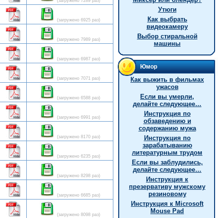
(загружено 7289 раз)
Утюги
Как выбрать
(загружено 6925 раз)
видеокамеру
Выбор стиральной
(загружено 7989 раз)
машины
(загружено 6987 раз)
Юмор
(загружено 7071 раз)
Как выжить в фильмах
ужасов
Если вы умерли,
(загружено 6588 раз)
делайте следующее…
Инструкция по
(загружено 6991 раз)
обзаведению и
содержанию мужа
(загружено 8170 раз)
Инструкция по
зарабатыванию
литературным трудом
(загружено 6235 раз)
Если вы заблудились,
делайте следующее…
(загружено 8298 раз)
Инструкция к
презервативу мужскому
резиновому
(загружено 6685 раз)
Инструкция к Microsoft
Mouse Pad
(загружено 8098 раз)