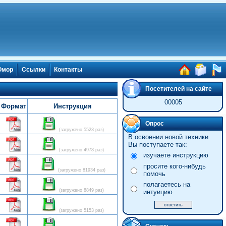
мор
Ссылки
Контакты
Посетителей на сайте
00005
Формат
Инструкция
Опрос
(загружено 5523 раз)
В освоении новой техники
Вы поступаете так:
(загружено 4978 раз)
изучаете инструкцию
просите кого-нибудь
(загружено 81934 раз)
помочь
полагаетесь на
(загружено 8849 раз)
интуицию
(загружено 5153 раз)