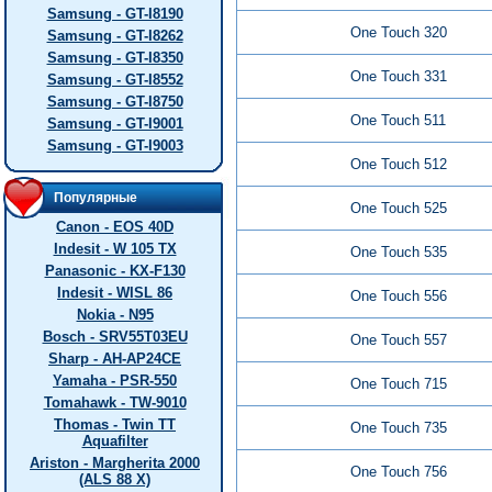
Samsung - GT-I8190
One Touch 320
Samsung - GT-I8262
Samsung - GT-I8350
One Touch 331
Samsung - GT-I8552
Samsung - GT-I8750
One Touch 511
Samsung - GT-I9001
Samsung - GT-I9003
One Touch 512
Популярные
One Touch 525
Canon - EOS 40D
Indesit - W 105 TX
One Touch 535
Panasonic - KX-F130
Indesit - WISL 86
One Touch 556
Nokia - N95
Bosch - SRV55T03EU
One Touch 557
Sharp - AH-AP24CE
Yamaha - PSR-550
One Touch 715
Tomahawk - TW-9010
Thomas - Twin TT
One Touch 735
Aquafilter
Ariston - Margherita 2000
One Touch 756
(ALS 88 X)