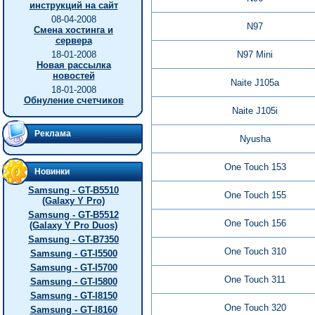
инструкций на сайт
08-04-2008
N97
Смена хостинга и
сервера
18-01-2008
N97 Mini
Новая рассылка
новостей
Naite J105a
18-01-2008
Обнуление счетчиков
Naite J105i
Реклама
Nyusha
One Touch 153
Новинки
Samsung - GT-B5510
One Touch 155
(Galaxy Y Pro)
Samsung - GT-B5512
One Touch 156
(Galaxy Y Pro Duos)
Samsung - GT-B7350
One Touch 310
Samsung - GT-I5500
Samsung - GT-I5700
One Touch 311
Samsung - GT-I5800
Samsung - GT-I8150
One Touch 320
Samsung - GT-I8160