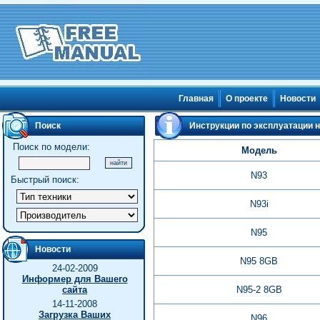
Главная
О проекте
Новости
Поиск
Инструкции по эксплуатации 
Поиск по модели:
Модель
N93
Быстрый поиск:
N93i
N95
Новости
N95 8GB
24-02-2009
Информер для Вашего
сайта
N95-2 8GB
14-11-2008
Загрузка Ваших
N96