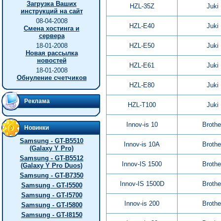
Загрузка Ваших
HZL-35Z
Juki
инструкций на сайт
08-04-2008
HZL-E40
Juki
Смена хостинга и
сервера
18-01-2008
HZL-E50
Juki
Новая рассылка
новостей
HZL-E61
Juki
18-01-2008
Обнуление счетчиков
HZL-E80
Juki
Реклама
HZL-T100
Juki
Innov-is 10
Brothe
Новинки
Samsung - GT-B5510
Innov-is 10A
Brothe
(Galaxy Y Pro)
Samsung - GT-B5512
Innov-IS 1500
Brothe
(Galaxy Y Pro Duos)
Samsung - GT-B7350
Innov-IS 1500D
Brothe
Samsung - GT-I5500
Samsung - GT-I5700
Innov-is 200
Brothe
Samsung - GT-I5800
Samsung - GT-I8150