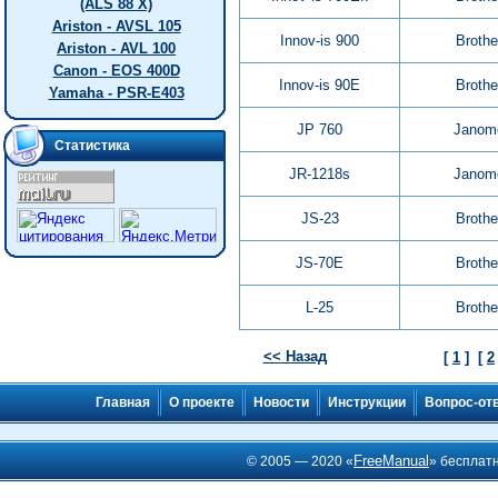
(ALS 88 X)
Ariston - AVSL 105
Innov-is 900
Brothe
Ariston - AVL 100
Canon - EOS 400D
Innov-is 90E
Brothe
Yamaha - PSR-E403
JP 760
Janom
Статистика
JR-1218s
Janom
JS-23
Brothe
JS-70E
Brothe
L-25
Brothe
<< Назад
[
1
]
[
2
Главная
О проекте
Новости
Инструкции
Вопрос-от
FreeManual
© 2005 — 2020 «
» бесплат