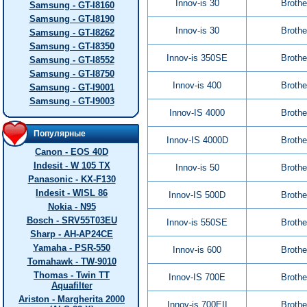
Innov-is 30
Brothe
Samsung - GT-I8160
Samsung - GT-I8190
Innov-is 30
Brothe
Samsung - GT-I8262
Samsung - GT-I8350
Innov-is 350SE
Brothe
Samsung - GT-I8552
Samsung - GT-I8750
Innov-is 400
Brothe
Samsung - GT-I9001
Samsung - GT-I9003
Innov-IS 4000
Brothe
Популярные
Innov-IS 4000D
Brothe
Canon - EOS 40D
Indesit - W 105 TX
Innov-is 50
Brothe
Panasonic - KX-F130
Indesit - WISL 86
Innov-IS 500D
Brothe
Nokia - N95
Bosch - SRV55T03EU
Innov-is 550SE
Brothe
Sharp - AH-AP24CE
Yamaha - PSR-550
Innov-is 600
Brothe
Tomahawk - TW-9010
Thomas - Twin TT
Innov-IS 700E
Brothe
Aquafilter
Ariston - Margherita 2000
Innov-is 700EII
Brothe