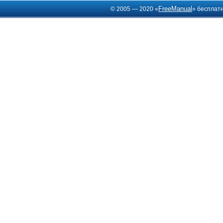
FreeManual
© 2005 — 2020 «
» бесплат