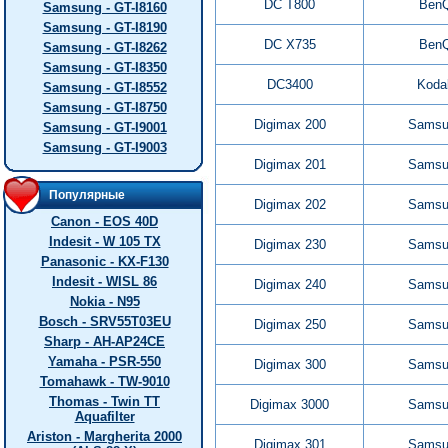
DC T800
Ben
Samsung - GT-I8160
Samsung - GT-I8190
DC X735
Ben
Samsung - GT-I8262
Samsung - GT-I8350
DC3400
Koda
Samsung - GT-I8552
Samsung - GT-I8750
Digimax 200
Samsu
Samsung - GT-I9001
Samsung - GT-I9003
Digimax 201
Samsu
Популярные
Digimax 202
Samsu
Canon - EOS 40D
Indesit - W 105 TX
Digimax 230
Samsu
Panasonic - KX-F130
Indesit - WISL 86
Digimax 240
Samsu
Nokia - N95
Bosch - SRV55T03EU
Digimax 250
Samsu
Sharp - AH-AP24CE
Yamaha - PSR-550
Digimax 300
Samsu
Tomahawk - TW-9010
Thomas - Twin TT
Digimax 3000
Samsu
Aquafilter
Ariston - Margherita 2000
Digimax 301
Samsu