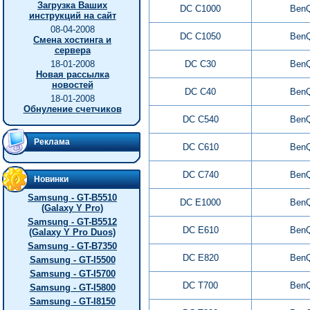
Загрузка Ваших
DC C1000
Ben
инструкций на сайт
08-04-2008
DC C1050
Ben
Смена хостинга и
сервера
18-01-2008
DC C30
Ben
Новая рассылка
новостей
DC C40
Ben
18-01-2008
Обнуление счетчиков
DC C540
Ben
Реклама
DC C610
Ben
DC C740
Ben
Новинки
Samsung - GT-B5510
DC E1000
Ben
(Galaxy Y Pro)
Samsung - GT-B5512
DC E610
Ben
(Galaxy Y Pro Duos)
Samsung - GT-B7350
DC E820
Ben
Samsung - GT-I5500
Samsung - GT-I5700
DC T700
Ben
Samsung - GT-I5800
Samsung - GT-I8150