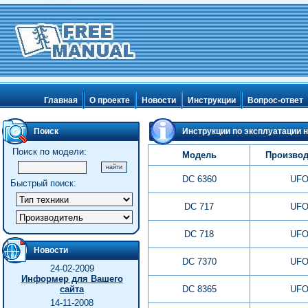
Главная
О проекте
Новости
Инструкции
Вопрос-ответ
Поиск
Инструкции по эксплуатации 
Поиск по модели:
Модель
Производ
DC 6360
UF
Быстрый поиск:
DC 717
UF
DC 718
UF
Новости
DC 7370
UF
24-02-2009
Информер для Вашего
сайта
DC 8365
UF
14-11-2008