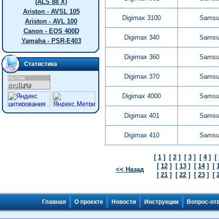
(ALS 88 X)
Ariston - AVSL 105
Digimax 3100
Samsu
Ariston - AVL 100
Canon - EOS 400D
Digimax 340
Samsu
Yamaha - PSR-E403
Digimax 360
Samsu
Статистика
Digimax 370
Samsu
Digimax 4000
Samsu
Digimax 401
Samsu
Digimax 410
Samsu
[
1
]
[
2
]
[
3
]
[
4
]
[
[
12
]
[
13
]
[
14
]
[
<< Назад
[
21
]
[
22
]
[
23
]
[
Главная
О проекте
Новости
Инструкции
Вопрос-от