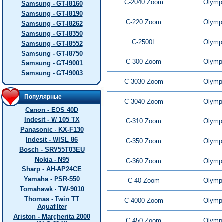
C-2040 Zoom
Olymp
Samsung - GT-I8160
Samsung - GT-I8190
C-220 Zoom
Olymp
Samsung - GT-I8262
Samsung - GT-I8350
C-2500L
Olymp
Samsung - GT-I8552
Samsung - GT-I8750
C-300 Zoom
Olymp
Samsung - GT-I9001
Samsung - GT-I9003
C-3030 Zoom
Olymp
Популярные
C-3040 Zoom
Olymp
Canon - EOS 40D
Indesit - W 105 TX
C-310 Zoom
Olymp
Panasonic - KX-F130
Indesit - WISL 86
C-350 Zoom
Olymp
Bosch - SRV55T03EU
Nokia - N95
C-360 Zoom
Olymp
Sharp - AH-AP24CE
Yamaha - PSR-550
C-40 Zoom
Olymp
Tomahawk - TW-9010
Thomas - Twin TT
C-4000 Zoom
Olymp
Aquafilter
Ariston - Margherita 2000
C-450 Zoom
Olymp