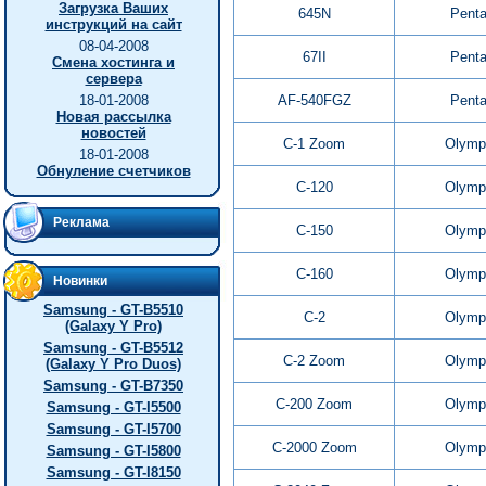
Загрузка Ваших
645N
Pent
инструкций на сайт
08-04-2008
67II
Pent
Смена хостинга и
сервера
18-01-2008
AF-540FGZ
Pent
Новая рассылка
новостей
C-1 Zoom
Olymp
18-01-2008
Обнуление счетчиков
C-120
Olymp
Реклама
C-150
Olymp
C-160
Olymp
Новинки
Samsung - GT-B5510
C-2
Olymp
(Galaxy Y Pro)
Samsung - GT-B5512
C-2 Zoom
Olymp
(Galaxy Y Pro Duos)
Samsung - GT-B7350
C-200 Zoom
Olymp
Samsung - GT-I5500
Samsung - GT-I5700
C-2000 Zoom
Olymp
Samsung - GT-I5800
Samsung - GT-I8150