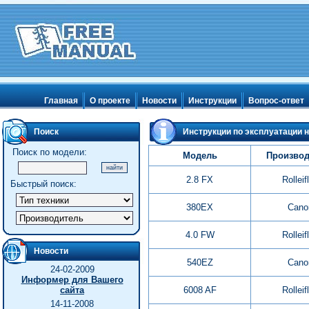
Главная
О проекте
Новости
Инструкции
Вопрос-ответ
Поиск
Инструкции по эксплуатации 
Поиск по модели:
Модель
Производ
2.8 FX
Rolleif
Быстрый поиск:
380EX
Cano
4.0 FW
Rolleif
Новости
540EZ
Cano
24-02-2009
Информер для Вашего
сайта
6008 AF
Rolleif
14-11-2008