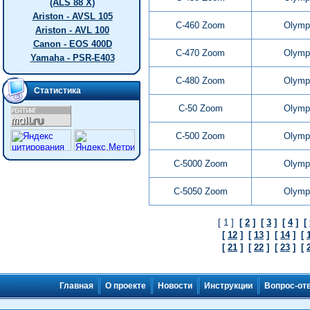
(ALS 88 X)
Ariston - AVSL 105
C-460 Zoom
Olymp
Ariston - AVL 100
Canon - EOS 400D
C-470 Zoom
Olymp
Yamaha - PSR-E403
C-480 Zoom
Olymp
Статистика
C-50 Zoom
Olymp
C-500 Zoom
Olymp
C-5000 Zoom
Olymp
C-5050 Zoom
Olymp
[ 1 ]
[
2
]
[
3
]
[
4
]
[
[
12
]
[
13
]
[
14
]
[
[
21
]
[
22
]
[
23
]
[
Главная
О проекте
Новости
Инструкции
Вопрос-от