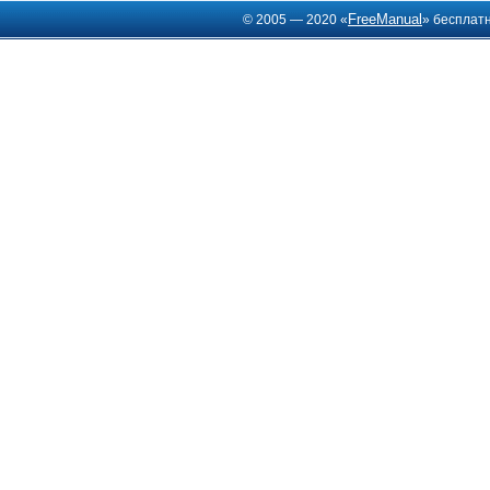
FreeManual
© 2005 — 2020 «
» бесплат