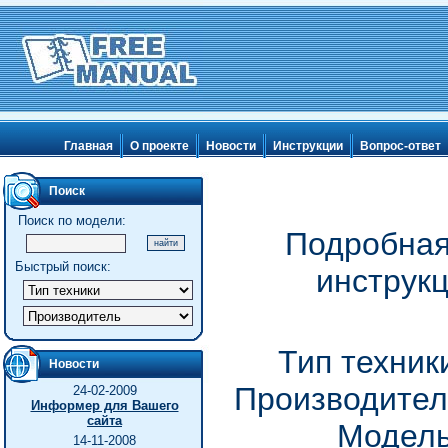
Главная
О проекте
Новости
Инструкции
Вопрос-ответ
Поиск
Поиск по модели:
Подробная
Быстрый поиск:
инструк
Тип техник
Новости
Производител
24-02-2009
Информер для Вашего
сайта
Модель
14-11-2008