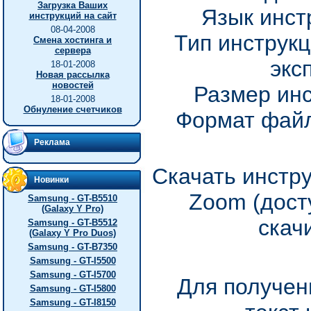
Загрузка Ваших
Язык инст
инструкций на сайт
08-04-2008
Тип инструкц
Смена хостинга и
сервера
экс
18-01-2008
Новая рассылка
новостей
Размер инс
18-01-2008
Обнуление счетчиков
Формат файл
Реклама
Скачать инстр
Новинки
Zoom (дост
Samsung - GT-B5510
(Galaxy Y Pro)
скач
Samsung - GT-B5512
(Galaxy Y Pro Duos)
Samsung - GT-B7350
Samsung - GT-I5500
Samsung - GT-I5700
Для получен
Samsung - GT-I5800
Samsung - GT-I8150