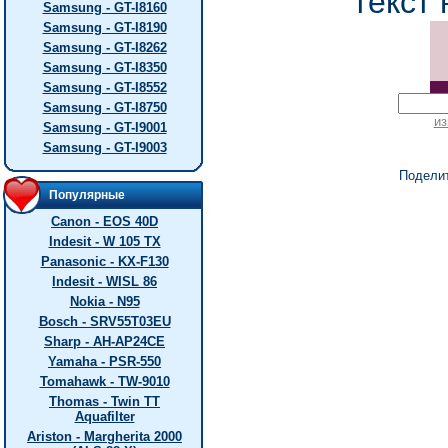
текст 
Samsung - GT-I8160
Samsung - GT-I8190
Samsung - GT-I8262
Samsung - GT-I8350
Samsung - GT-I8552
Samsung - GT-I8750
из
Samsung - GT-I9001
Samsung - GT-I9003
Подели
Популярные
Canon - EOS 40D
Indesit - W 105 TX
Panasonic - KX-F130
Indesit - WISL 86
Nokia - N95
Bosch - SRV55T03EU
Sharp - AH-AP24CE
Yamaha - PSR-550
Tomahawk - TW-9010
Thomas - Twin TT
Aquafilter
Ariston - Margherita 2000