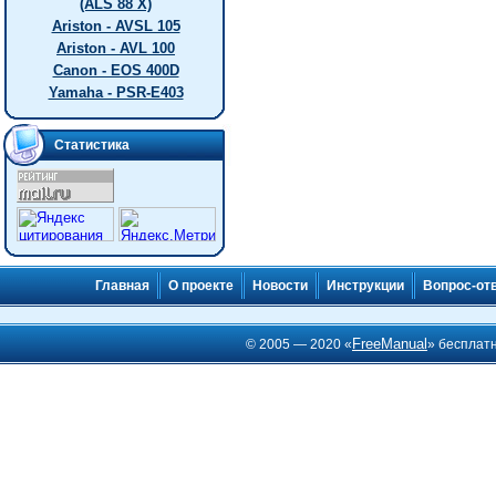
(ALS 88 X)
Ariston - AVSL 105
Ariston - AVL 100
Canon - EOS 400D
Yamaha - PSR-E403
Статистика
Главная
О проекте
Новости
Инструкции
Вопрос-от
FreeManual
© 2005 — 2020 «
» бесплат