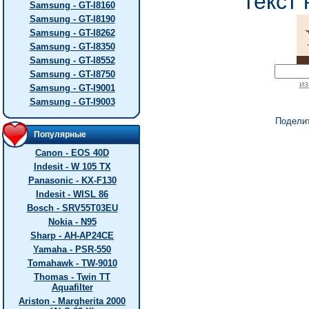
текст 
Samsung - GT-I8160
Samsung - GT-I8190
Samsung - GT-I8262
Samsung - GT-I8350
Samsung - GT-I8552
Samsung - GT-I8750
из
Samsung - GT-I9001
Samsung - GT-I9003
Подели
Популярные
Canon - EOS 40D
Indesit - W 105 TX
Panasonic - KX-F130
Indesit - WISL 86
Bosch - SRV55T03EU
Nokia - N95
Sharp - AH-AP24CE
Yamaha - PSR-550
Tomahawk - TW-9010
Thomas - Twin TT
Aquafilter
Ariston - Margherita 2000