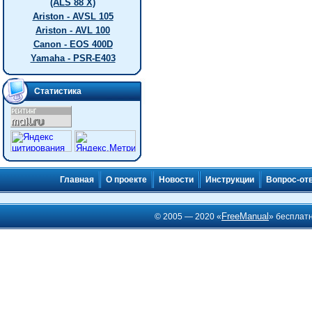
(ALS 88 X)
Ariston - AVSL 105
Ariston - AVL 100
Canon - EOS 400D
Yamaha - PSR-E403
Статистика
Главная
О проекте
Новости
Инструкции
Вопрос-от
FreeManual
© 2005 — 2020 «
» бесплат