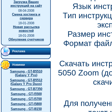
Загрузка Ваших
Язык инст
инструкций на сайт
08-04-2008
Тип инструкц
Смена хостинга и
сервера
экс
18-01-2008
Новая рассылка
новостей
Размер инс
18-01-2008
Обнуление счетчиков
Формат файл
Реклама
Скачать инст
Новинки
5050 Zoom (д
Samsung - GT-B5510
(Galaxy Y Pro)
скач
Samsung - GT-B5512
(Galaxy Y Pro Duos)
Samsung - GT-B7350
Samsung - GT-I5500
Samsung - GT-I5700
Для получен
Samsung - GT-I5800
Samsung - GT-I8150