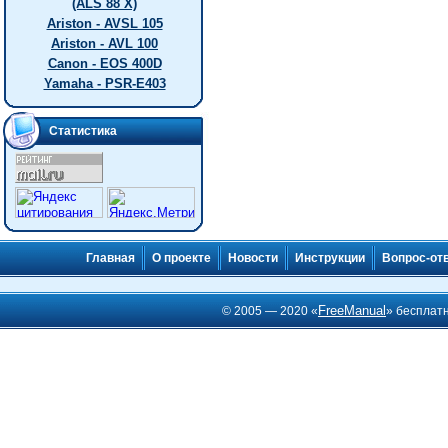
(ALS 88 X)
Ariston - AVSL 105
Ariston - AVL 100
Canon - EOS 400D
Yamaha - PSR-E403
Статистика
Главная
О проекте
Новости
Инструкции
Вопрос-от
FreeManual
© 2005 — 2020 «
» бесплат