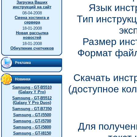
Загрузка Ваших
Язык инст
инструкций на сайт
08-04-2008
Тип инструкц
Смена хостинга и
сервера
экс
18-01-2008
Новая рассылка
новостей
Размер инс
18-01-2008
Обнуление счетчиков
Формат файл
Реклама
Скачать инстр
Новинки
(доступное ко
Samsung - GT-B5510
(Galaxy Y Pro)
Samsung - GT-B5512
(Galaxy Y Pro Duos)
Samsung - GT-B7350
Samsung - GT-I5500
Samsung - GT-I5700
Для получен
Samsung - GT-I5800
Samsung - GT-I8150