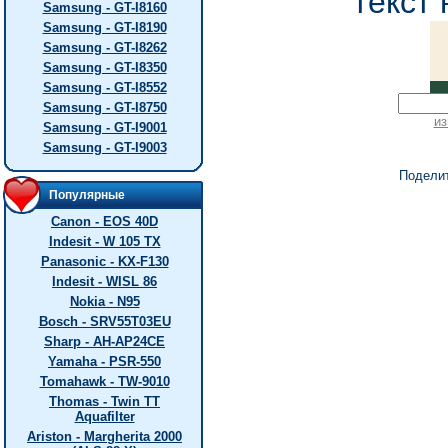
текст 
Samsung - GT-I8160
Samsung - GT-I8190
Samsung - GT-I8262
Samsung - GT-I8350
Samsung - GT-I8552
Samsung - GT-I8750
из
Samsung - GT-I9001
Samsung - GT-I9003
Подели
Популярные
Canon - EOS 40D
Indesit - W 105 TX
Panasonic - KX-F130
Indesit - WISL 86
Nokia - N95
Bosch - SRV55T03EU
Sharp - AH-AP24CE
Yamaha - PSR-550
Tomahawk - TW-9010
Thomas - Twin TT
Aquafilter
Ariston - Margherita 2000