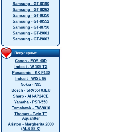
Samsung - GT-I8190
Samsung - GT-I8262
Samsung - GT-I8350
Samsung - GT-I8552
Samsung - GT-I8750
Samsung - GT-I9001
Samsung - GT-I9003
Популярные
Canon - EOS 40D
Indesit - W 105 TX
Panasonic - KX-F130
Indesit - WISL 86
Nokia - N95
Bosch - SRV55T03EU
Sharp - AH-AP24CE
Yamaha - PSR-550
Tomahawk - TW-9010
Thomas - Twin TT
Aquafilter
Ariston - Margherita 2000
(ALS 88 X)