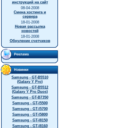
инструкций на сайт
08-04-2008
Смена хостинга и
сервера
18-01-2008
Новая рассылка
новостей
18-01-2008
Обнуление счетчиков
Реклама
Новинки
Samsung - GT-B5510
(Galaxy Y Pro)
Samsung - GT-B5512
(Galaxy Y Pro Duos)
Samsung - GT-B7350
Samsung - GT-I5500
Samsung - GT-I5700
Samsung - GT-I5800
Samsung - GT-I8150
Samsung - GT-I8160