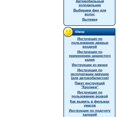
Автомобильный
холодильник
Выбираем фен для
волос
Вытяжки
Юмор
Инструкция по
пользованию дверью
входной
Инстpукция по
пpименению цианистого
калия
Инструкции из жизни
Инструкция по
эксплуатации девушек
(для автомобилистов)
Пакет инструкций
"Кролики"
Инструкция по
пользованию водкой
Как выжить в фильмах
ужасов
Инструкция по подсчету
калорий