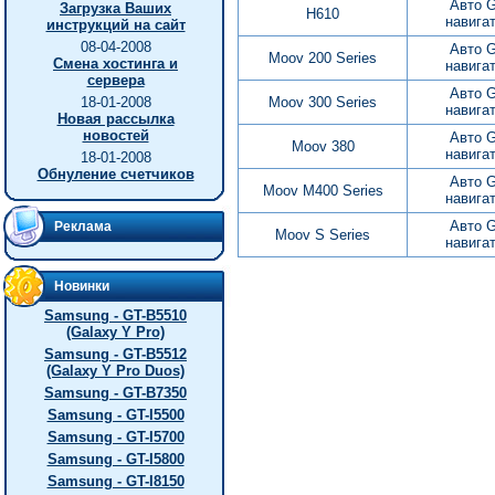
Авто 
Загрузка Ваших
H610
навига
инструкций на сайт
08-04-2008
Авто 
Moov 200 Series
Смена хостинга и
навига
сервера
Авто 
18-01-2008
Moov 300 Series
навига
Новая рассылка
новостей
Авто 
Moov 380
навига
18-01-2008
Обнуление счетчиков
Авто 
Moov M400 Series
навига
Авто 
Реклама
Moov S Series
навига
Новинки
Samsung - GT-B5510
(Galaxy Y Pro)
Samsung - GT-B5512
(Galaxy Y Pro Duos)
Samsung - GT-B7350
Samsung - GT-I5500
Samsung - GT-I5700
Samsung - GT-I5800
Samsung - GT-I8150