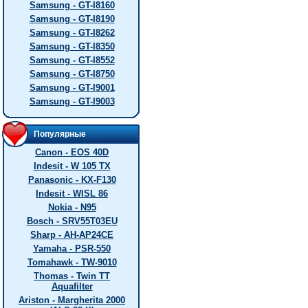
Samsung - GT-I8160
Samsung - GT-I8190
Samsung - GT-I8262
Samsung - GT-I8350
Samsung - GT-I8552
Samsung - GT-I8750
Samsung - GT-I9001
Samsung - GT-I9003
Популярные
Canon - EOS 40D
Indesit - W 105 TX
Panasonic - KX-F130
Indesit - WISL 86
Nokia - N95
Bosch - SRV55T03EU
Sharp - AH-AP24CE
Yamaha - PSR-550
Tomahawk - TW-9010
Thomas - Twin TT
Aquafilter
Ariston - Margherita 2000