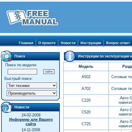
Главная
О проекте
Новости
Инструкции
Вопрос-ответ
Поиск
Инструкции по эксплуатации н
Поиск по модели:
Модель
Разд
A502
Сотовые т
Быстрый поиск:
A702
Сотовые т
Авто 
C220
навига
Новости
Авто 
C520
навига
24-02-2009
Информер для Вашего
Авто 
сайта
C725
навига
14-11-2008