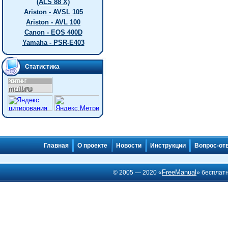
(ALS 88 X)
Ariston - AVSL 105
Ariston - AVL 100
Canon - EOS 400D
Yamaha - PSR-E403
Статистика
Главная
О проекте
Новости
Инструкции
Вопрос-от
FreeManual
© 2005 — 2020 «
» бесплат