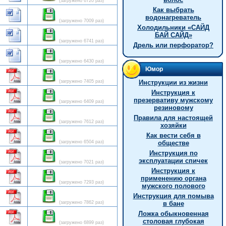
(загружено 6720 раз)
Как выбрать
водонагреватель
(загружено 7009 раз)
Холодильники «САЙД
БАЙ САЙД»
(загружено 6741 раз)
Дрель или перфоратор?
(загружено 6430 раз)
Юмор
(загружено 7405 раз)
Инструкции из жизни
Инструкция к
презервативу мужскому
(загружено 6409 раз)
резиновому
Правила для настоящей
(загружено 7612 раз)
хозяйки
Как вести себя в
(загружено 6504 раз)
обществе
Инструкция по
эксплуатации спичек
(загружено 7021 раз)
Инструкция к
применению органа
(загружено 7293 раз)
мужского полового
Инструкция для помыва
(загружено 7862 раз)
в бане
Ложка обыкновенная
столовая глубокая
(загружено 6899 раз)