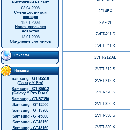
инструкций на сайт
08-04-2008
2FI-4EX
Смена хостинга и
сервера
18-01-2008
2MF-2I
Новая рассылка
новостей
2VFT-211 S
18-01-2008
Обнуление счетчиков
2VFT-211 X
Реклама
2VFT-212 AL
2VFT-212 S
Новинки
Samsung - GT-B5510
2VFT-212 X
(Galaxy Y Pro)
Samsung - GT-B5512
2VFT-320 S
(Galaxy Y Pro Duos)
Samsung - GT-B7350
2VFT-320 X
Samsung - GT-I5500
Samsung - GT-I5700
2VFT-330 S
Samsung - GT-I5800
Samsung - GT-I8150
2VFT-330 X
Samsung - GT-I8160