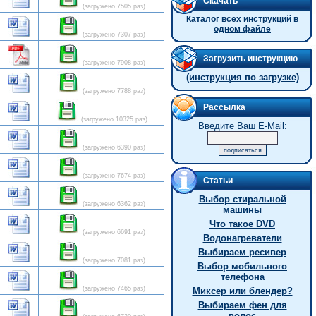
Скачать
(загружено 7505 раз)
Каталог всех инструкций в
одном файле
(загружено 7307 раз)
Загрузить инструкцию
(загружено 7908 раз)
(инструкция по загрузке)
(загружено 7788 раз)
Рассылка
(загружено 10325 раз)
Введите Ваш E-Mail:
(загружено 6390 раз)
(загружено 7674 раз)
Статьи
Выбор стиральной
(загружено 6362 раз)
машины
Что такое DVD
(загружено 6691 раз)
Водонагреватели
Выбираем ресивер
(загружено 7081 раз)
Выбор мобильного
телефона
(загружено 7465 раз)
Миксер или блендер?
Выбираем фен для
волос