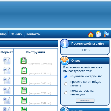
мор
Ссылки
Контакты
Посетителей на сайте
00015
Формат
Инструкция
Опрос
(загружено 10909 раз)
В освоении новой техники
Вы поступаете так:
(загружено 9298 раз)
изучаете инструкцию
просите кого-нибудь
(загружено 7930 раз)
помочь
полагаетесь на
(загружено 7733 раз)
интуицию
(загружено 8547 раз)