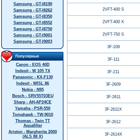
Samsung - GT-I8190
2VFT-400 S
Samsung - GT-I8262
Samsung - GT-I8350
2VFT-400 X
Samsung - GT-I8552
Samsung - GT-I8750
2VFT-750 S
Samsung - GT-I9001
Samsung - GT-I9003
3F-109
Популярные
3F-111
Canon - EOS 40D
Indesit - W 105 TX
3F-211
Panasonic - KX-F130
Indesit - WISL 86
3F-2609
Nokia - N95
Bosch - SRV55T03EU
3F-2611
Sharp - AH-AP24CE
Yamaha - PSR-550
3F-2611X
Tomahawk - TW-9010
Thomas - Twin TT
3F-2612
Aquafilter
Ariston - Margherita 2000
3F-2614X
(ALS 88 X)