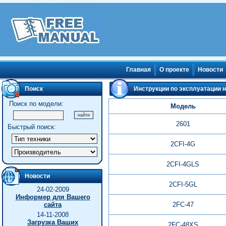
Главная
О проекте
Новости
Поиск
Инструкции по эксплуатации н
Поиск по модели:
Модель
2601
Быстрый поиск:
2CFI-4G
2CFI-4GLS
Новости
2CFI-5GL
24-02-2009
Информер для Вашего
сайта
2FC-47
14-11-2008
Загрузка Ваших
2FC-48XS