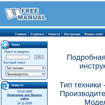
Главная
О проекте
Новости
Инструкции
Вопрос-ответ
Поиск
Поиск по модели:
Подробная
Быстрый поиск:
инстру
Тип техники
Новости
Производите
24-02-2009
Информер для Вашего
сайта
Модел
14-11-2008