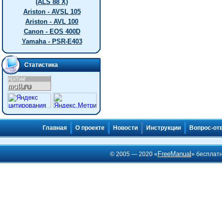
(ALS 88 X)
Ariston - AVSL 105
Ariston - AVL 100
Canon - EOS 400D
Yamaha - PSR-E403
Статистика
Главная
О проекте
Новости
Инструкции
Вопрос-от
FreeManual
© 2005 — 2020 «
» бесплат