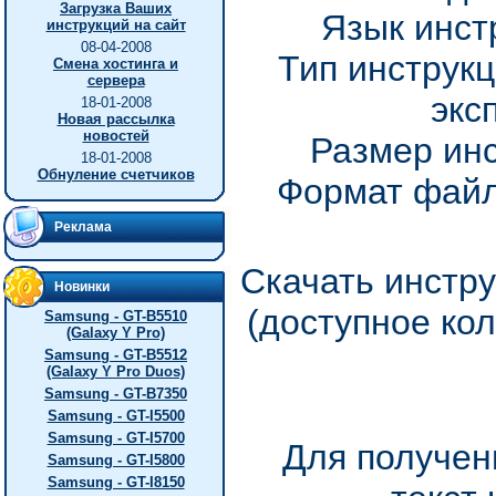
Загрузка Ваших
Язык инст
инструкций на сайт
08-04-2008
Тип инструкц
Смена хостинга и
сервера
экс
18-01-2008
Новая рассылка
новостей
Размер инс
18-01-2008
Обнуление счетчиков
Формат файл
Реклама
Скачать инстру
Новинки
(доступное ко
Samsung - GT-B5510
(Galaxy Y Pro)
Samsung - GT-B5512
(Galaxy Y Pro Duos)
Samsung - GT-B7350
Samsung - GT-I5500
Samsung - GT-I5700
Для получен
Samsung - GT-I5800
Samsung - GT-I8150