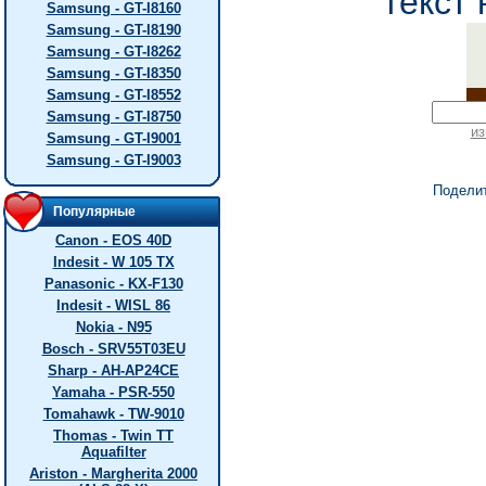
текст 
Samsung - GT-I8160
Samsung - GT-I8190
Samsung - GT-I8262
Samsung - GT-I8350
Samsung - GT-I8552
Samsung - GT-I8750
из
Samsung - GT-I9001
Samsung - GT-I9003
Подели
Популярные
Canon - EOS 40D
Indesit - W 105 TX
Panasonic - KX-F130
Indesit - WISL 86
Nokia - N95
Bosch - SRV55T03EU
Sharp - AH-AP24CE
Yamaha - PSR-550
Tomahawk - TW-9010
Thomas - Twin TT
Aquafilter
Ariston - Margherita 2000