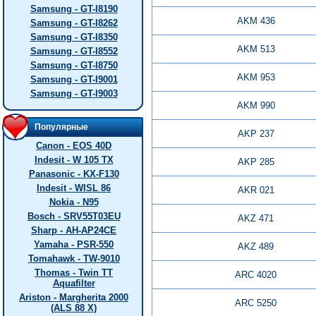
Samsung - GT-I8190
AKM 436
Samsung - GT-I8262
Samsung - GT-I8350
AKM 513
Samsung - GT-I8552
Samsung - GT-I8750
AKM 953
Samsung - GT-I9001
Samsung - GT-I9003
AKM 990
Популярные
AKP 237
Canon - EOS 40D
Indesit - W 105 TX
AKP 285
Panasonic - KX-F130
Indesit - WISL 86
AKR 021
Nokia - N95
Bosch - SRV55T03EU
AKZ 471
Sharp - AH-AP24CE
Yamaha - PSR-550
AKZ 489
Tomahawk - TW-9010
Thomas - Twin TT
ARC 4020
Aquafilter
Ariston - Margherita 2000
ARC 5250
(ALS 88 X)