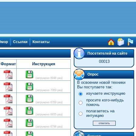
мор
Ссылки
Контакты
Посетителей на сайте
00013
Формат
Инструкция
Опрос
(загружено 8948 раз)
В освоении новой техники
Вы поступаете так:
(загружено 7069 раз)
изучаете инструкцию
просите кого-нибудь
(загружено 6769 раз)
помочь
полагаетесь на
(загружено 6655 раз)
интуицию
(загружено 6798 раз)