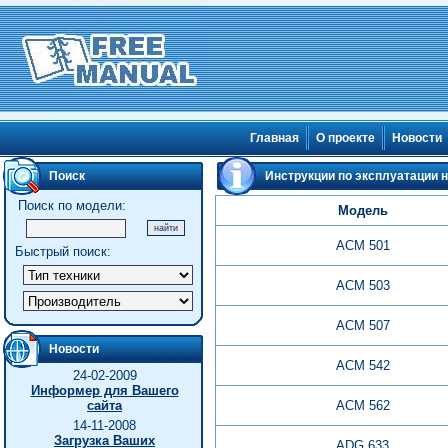
Главная
О проекте
Новости
Поиск
Инструкции по эксплуатации на
Поиск по модели:
Модель
ACM 501
Быстрый поиск:
ACM 503
ACM 507
Новости
ACM 542
24-02-2009
Информер для Вашего
сайта
ACM 562
14-11-2008
Загрузка Ваших
ADG 633