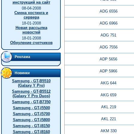
инструкций на сайт
08-04-2008
ADG 6556
Смена хостинга и
сервера
18-01-2008
ADG 6966
Новая рассылка
новостей
ADG 751
18-01-2008
Обнуление счетчиков
ADG 7556
Реклама
ADP 5656
ADP 5966
Новинки
Samsung - GT-B5510
AKG 644
(Galaxy Y Pro)
Samsung - GT-B5512
AKG 659
(Galaxy Y Pro Duos)
Samsung - GT-B7350
AKL 219
Samsung - GT-I5500
Samsung - GT-I5700
AKL 221
Samsung - GT-I5800
Samsung - GT-I8150
AKM 330
Samsung - GT-I8160