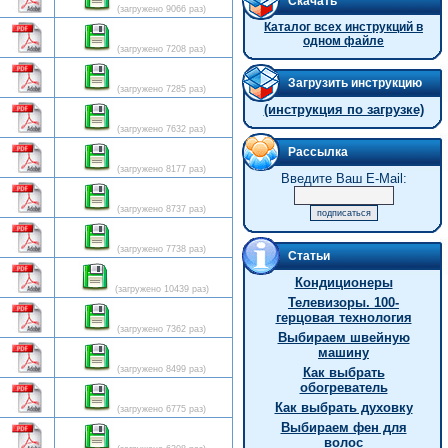
Скачать
(загружено 9066 раз)
Каталог всех инструкций в
одном файле
(загружено 7208 раз)
Загрузить инструкцию
(загружено 7285 раз)
(инструкция по загрузке)
(загружено 7632 раз)
Рассылка
(загружено 8177 раз)
Введите Ваш E-Mail:
(загружено 8737 раз)
(загружено 7738 раз)
Статьи
Кондиционеры
(загружено 10439 раз)
Телевизоры. 100-
герцовая технология
(загружено 7362 раз)
Выбираем швейную
машину
(загружено 8499 раз)
Как выбрать
обогреватель
Как выбрать духовку
(загружено 6775 раз)
Выбираем фен для
волос