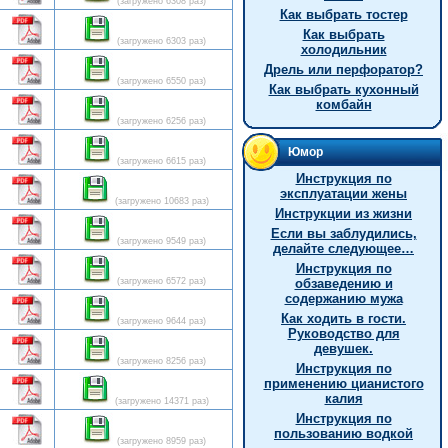
(загружено 6308 раз)
Как выбрать тостер
Как выбрать
(загружено 6303 раз)
холодильник
Дрель или перфоратор?
(загружено 6550 раз)
Как выбрать кухонный
комбайн
(загружено 6256 раз)
Юмор
(загружено 6615 раз)
Инструкция по
эксплуатации жены
(загружено 10683 раз)
Инструкции из жизни
Если вы заблудились,
(загружено 9549 раз)
делайте следующее…
Инструкция по
(загружено 6572 раз)
обзаведению и
содержанию мужа
Как ходить в гости.
(загружено 9644 раз)
Руководство для
девушек.
(загружено 8256 раз)
Инстpукция по
пpименению цианистого
калия
(загружено 14371 раз)
Инструкция по
пользованию водкой
(загружено 8959 раз)