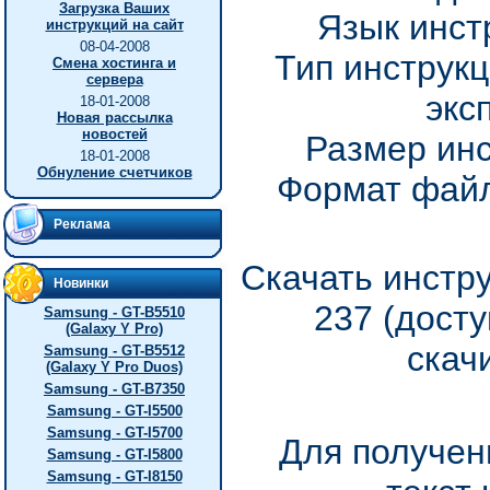
Загрузка Ваших
Язык инст
инструкций на сайт
08-04-2008
Тип инструкц
Смена хостинга и
сервера
экс
18-01-2008
Новая рассылка
новостей
Размер инс
18-01-2008
Обнуление счетчиков
Формат файл
Реклама
Скачать инстру
Новинки
237 (дост
Samsung - GT-B5510
(Galaxy Y Pro)
скач
Samsung - GT-B5512
(Galaxy Y Pro Duos)
Samsung - GT-B7350
Samsung - GT-I5500
Samsung - GT-I5700
Для получен
Samsung - GT-I5800
Samsung - GT-I8150