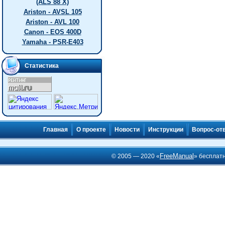
(ALS 88 X)
Ariston - AVSL 105
Ariston - AVL 100
Canon - EOS 400D
Yamaha - PSR-E403
Статистика
Главная
О проекте
Новости
Инструкции
Вопрос-от
FreeManual
© 2005 — 2020 «
» бесплат