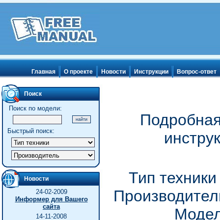
Главная
О проекте
Новости
Инструкции
Вопрос-ответ
Поиск
Поиск по модели:
Подробная
Быстрый поиск:
инстру
Тип техники
Новости
Производитель
24-02-2009
Информер для Вашего
сайта
Модел
14-11-2008