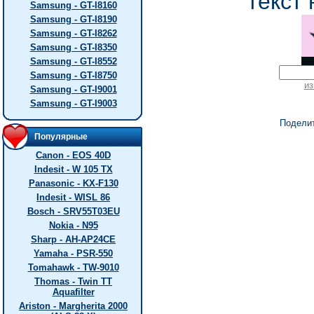
текст 
Samsung - GT-I8160
Samsung - GT-I8190
Samsung - GT-I8262
Samsung - GT-I8350
Samsung - GT-I8552
Samsung - GT-I8750
из
Samsung - GT-I9001
Samsung - GT-I9003
Подели
Популярные
Canon - EOS 40D
Indesit - W 105 TX
Panasonic - KX-F130
Indesit - WISL 86
Bosch - SRV55T03EU
Nokia - N95
Sharp - AH-AP24CE
Yamaha - PSR-550
Tomahawk - TW-9010
Thomas - Twin TT
Aquafilter
Ariston - Margherita 2000