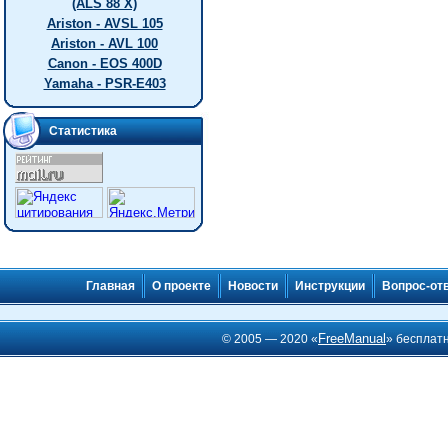
(ALS 88 X)
Ariston - AVSL 105
Ariston - AVL 100
Canon - EOS 400D
Yamaha - PSR-E403
Статистика
Главная
О проекте
Новости
Инструкции
Вопрос-от
FreeManual
© 2005 — 2020 «
» бесплат