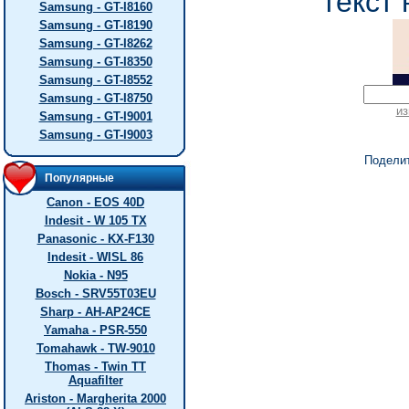
текст 
Samsung - GT-I8160
Samsung - GT-I8190
Samsung - GT-I8262
Samsung - GT-I8350
Samsung - GT-I8552
Samsung - GT-I8750
из
Samsung - GT-I9001
Samsung - GT-I9003
Подели
Популярные
Canon - EOS 40D
Indesit - W 105 TX
Panasonic - KX-F130
Indesit - WISL 86
Nokia - N95
Bosch - SRV55T03EU
Sharp - AH-AP24CE
Yamaha - PSR-550
Tomahawk - TW-9010
Thomas - Twin TT
Aquafilter
Ariston - Margherita 2000