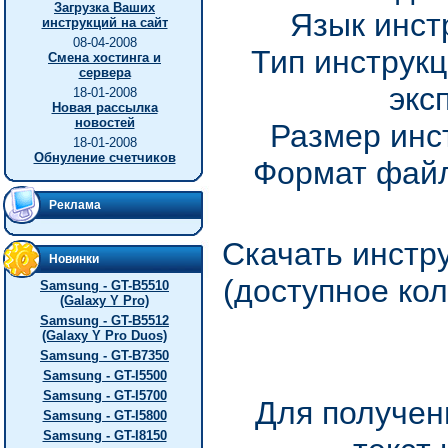
Загрузка Ваших
Язык инст
инструкций на сайт
08-04-2008
Тип инструкц
Смена хостинга и
сервера
экс
18-01-2008
Новая рассылка
новостей
Размер инс
18-01-2008
Обнуление счетчиков
Формат файл
Реклама
Скачать инстр
Новинки
(доступное ко
Samsung - GT-B5510
(Galaxy Y Pro)
Samsung - GT-B5512
(Galaxy Y Pro Duos)
Samsung - GT-B7350
Samsung - GT-I5500
Samsung - GT-I5700
Для получен
Samsung - GT-I5800
Samsung - GT-I8150