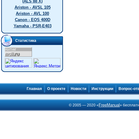
(ALS 88 X)
Ariston - AVSL 105
Ariston - AVL 100
Canon - EOS 400D
Yamaha - PSR-E403
Статистика
Главная
О проекте
Новости
Инструкции
Вопрос-от
FreeManual
© 2005 — 2020 «
» бесплат