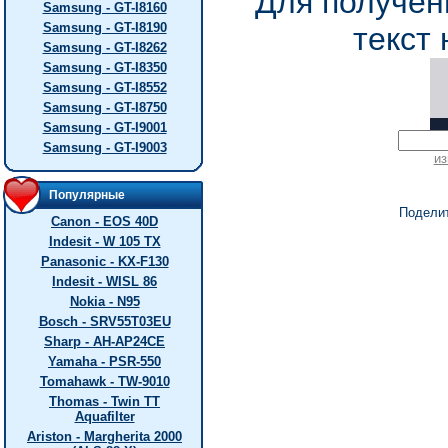
Для получен
Samsung - GT-I8160
Samsung - GT-I8190
текст 
Samsung - GT-I8262
Samsung - GT-I8350
Samsung - GT-I8552
Samsung - GT-I8750
Samsung - GT-I9001
Samsung - GT-I9003
из
Популярные
Подели
Canon - EOS 40D
Indesit - W 105 TX
Panasonic - KX-F130
Indesit - WISL 86
Nokia - N95
Bosch - SRV55T03EU
Sharp - AH-AP24CE
Yamaha - PSR-550
Tomahawk - TW-9010
Thomas - Twin TT
Aquafilter
Ariston - Margherita 2000