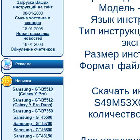
Загрузка Ваших
Модель 
инструкций на сайт
08-04-2008
Язык инст
Смена хостинга и
сервера
Тип инструкц
18-01-2008
Новая рассылка
новостей
экс
18-01-2008
Обнуление счетчиков
Размер инс
Формат файл
Реклама
Новинки
Скачать и
Samsung - GT-B5510
(Galaxy Y Pro)
S49M53X0
Samsung - GT-B5512
(Galaxy Y Pro Duos)
количество
Samsung - GT-B7350
Samsung - GT-I5500
Samsung - GT-I5700
Samsung - GT-I5800
Samsung - GT-I8150