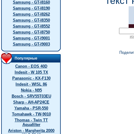
текст 
Samsung - GT-I8160
Samsung - GT-I8190
Samsung - GT-I8262
Samsung - GT-I8350
Samsung - GT-I8552
Samsung - GT-I8750
из
Samsung - GT-I9001
Samsung - GT-I9003
Подели
Популярные
Canon - EOS 40D
Indesit - W 105 TX
Panasonic - KX-F130
Indesit - WISL 86
Nokia - N95
Bosch - SRV55T03EU
Sharp - AH-AP24CE
Yamaha - PSR-550
Tomahawk - TW-9010
Thomas - Twin TT
Aquafilter
Ariston - Margherita 2000