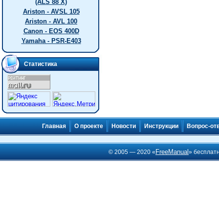
(ALS 88 X)
Ariston - AVSL 105
Ariston - AVL 100
Canon - EOS 400D
Yamaha - PSR-E403
Статистика
Главная
О проекте
Новости
Инструкции
Вопрос-от
FreeManual
© 2005 — 2020 «
» бесплат