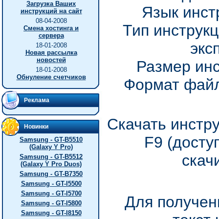
Загрузка Ваших
Язык инст
инструкций на сайт
08-04-2008
Тип инструкц
Смена хостинга и
сервера
экс
18-01-2008
Новая рассылка
новостей
Размер инс
18-01-2008
Обнуление счетчиков
Формат файл
Реклама
Скачать инстру
Новинки
F9 (досту
Samsung - GT-B5510
(Galaxy Y Pro)
скач
Samsung - GT-B5512
(Galaxy Y Pro Duos)
Samsung - GT-B7350
Samsung - GT-I5500
Samsung - GT-I5700
Для получен
Samsung - GT-I5800
Samsung - GT-I8150