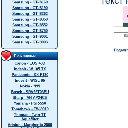
текст 
Samsung - GT-I8160
Samsung - GT-I8190
Samsung - GT-I8262
Samsung - GT-I8350
Samsung - GT-I8552
Samsung - GT-I8750
из
Samsung - GT-I9001
Samsung - GT-I9003
Подели
Популярные
Canon - EOS 40D
Indesit - W 105 TX
Panasonic - KX-F130
Indesit - WISL 86
Nokia - N95
Bosch - SRV55T03EU
Sharp - AH-AP24CE
Yamaha - PSR-550
Tomahawk - TW-9010
Thomas - Twin TT
Aquafilter
Ariston - Margherita 2000