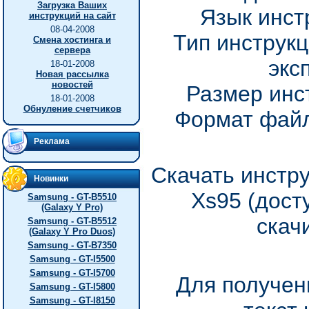
Загрузка Ваших
Язык инст
инструкций на сайт
08-04-2008
Тип инструкц
Смена хостинга и
сервера
экс
18-01-2008
Новая рассылка
новостей
Размер инс
18-01-2008
Обнуление счетчиков
Формат файл
Реклама
Скачать инстру
Новинки
Xs95 (дост
Samsung - GT-B5510
(Galaxy Y Pro)
скач
Samsung - GT-B5512
(Galaxy Y Pro Duos)
Samsung - GT-B7350
Samsung - GT-I5500
Samsung - GT-I5700
Для получен
Samsung - GT-I5800
Samsung - GT-I8150