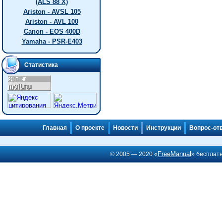
(ALS 88 X)
Ariston - AVSL 105
Ariston - AVL 100
Canon - EOS 400D
Yamaha - PSR-E403
Статистика
Главная
О проекте
Новости
Инструкции
Вопрос-от
FreeManual
© 2005 — 2020 «
» бесплат