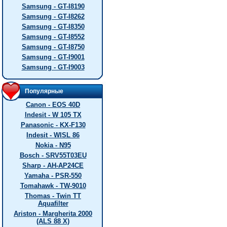
Samsung - GT-I8190
Samsung - GT-I8262
Samsung - GT-I8350
Samsung - GT-I8552
Samsung - GT-I8750
Samsung - GT-I9001
Samsung - GT-I9003
Популярные
Canon - EOS 40D
Indesit - W 105 TX
Panasonic - KX-F130
Indesit - WISL 86
Nokia - N95
Bosch - SRV55T03EU
Sharp - AH-AP24CE
Yamaha - PSR-550
Tomahawk - TW-9010
Thomas - Twin TT
Aquafilter
Ariston - Margherita 2000
(ALS 88 X)