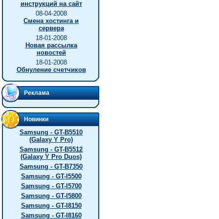
инструкций на сайт
08-04-2008
Смена хостинга и
сервера
18-01-2008
Новая рассылка
новостей
18-01-2008
Обнуление счетчиков
Реклама
Новинки
Samsung - GT-B5510
(Galaxy Y Pro)
Samsung - GT-B5512
(Galaxy Y Pro Duos)
Samsung - GT-B7350
Samsung - GT-I5500
Samsung - GT-I5700
Samsung - GT-I5800
Samsung - GT-I8150
Samsung - GT-I8160