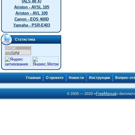
(ALS 88 X)
Ariston - AVSL 105
Ariston - AVL 100
Canon - EOS 400D
Yamaha - PSR-E403
Статистика
Главная
О проекте
Новости
Инструкции
Вопрос-от
FreeManual
© 2005 — 2020 «
» бесплат