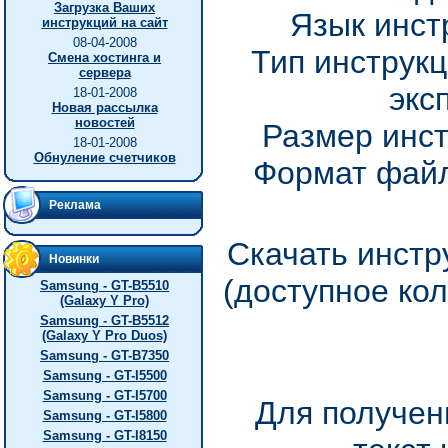
Загрузка Ваших
Язык инст
инструкций на сайт
08-04-2008
Тип инструкц
Смена хостинга и
сервера
экс
18-01-2008
Новая рассылка
новостей
Размер инст
18-01-2008
Обнуление счетчиков
Формат файл
Реклама
Скачать инстр
Новинки
(доступное ко
Samsung - GT-B5510
(Galaxy Y Pro)
Samsung - GT-B5512
(Galaxy Y Pro Duos)
Samsung - GT-B7350
Samsung - GT-I5500
Samsung - GT-I5700
Для получен
Samsung - GT-I5800
Samsung - GT-I8150