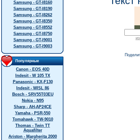
текст 
Samsung - GT-I8160
Samsung - GT-I8190
Samsung - GT-I8262
Samsung - GT-I8350
Samsung - GT-I8552
Samsung - GT-I8750
из
Samsung - GT-I9001
Samsung - GT-I9003
Подели
Популярные
Canon - EOS 40D
Indesit - W 105 TX
Panasonic - KX-F130
Indesit - WISL 86
Bosch - SRV55T03EU
Nokia - N95
Sharp - AH-AP24CE
Yamaha - PSR-550
Tomahawk - TW-9010
Thomas - Twin TT
Aquafilter
Ariston - Margherita 2000