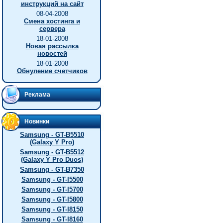
инструкций на сайт
08-04-2008
Смена хостинга и
сервера
18-01-2008
Новая рассылка
новостей
18-01-2008
Обнуление счетчиков
Реклама
Новинки
Samsung - GT-B5510
(Galaxy Y Pro)
Samsung - GT-B5512
(Galaxy Y Pro Duos)
Samsung - GT-B7350
Samsung - GT-I5500
Samsung - GT-I5700
Samsung - GT-I5800
Samsung - GT-I8150
Samsung - GT-I8160