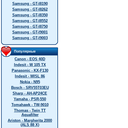
Samsung - GT-I8190
Samsung - GT-I8262
Samsung - GT-I8350
Samsung - GT-I8552
Samsung - GT-I8750
Samsung - GT-I9001
Samsung - GT-I9003
Популярные
Canon - EOS 40D
Indesit - W 105 TX
Panasonic - KX-F130
Indesit - WISL 86
Nokia - N95
Bosch - SRV55T03EU
Sharp - AH-AP24CE
Yamaha - PSR-550
Tomahawk - TW-9010
Thomas - Twin TT
Aquafilter
Ariston - Margherita 2000
(ALS 88 X)