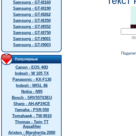
текст 
Samsung - GT-I8160
Samsung - GT-I8190
Samsung - GT-I8262
Samsung - GT-I8350
Samsung - GT-I8552
Samsung - GT-I8750
из
Samsung - GT-I9001
Samsung - GT-I9003
Подели
Популярные
Canon - EOS 40D
Indesit - W 105 TX
Panasonic - KX-F130
Indesit - WISL 86
Nokia - N95
Bosch - SRV55T03EU
Sharp - AH-AP24CE
Yamaha - PSR-550
Tomahawk - TW-9010
Thomas - Twin TT
Aquafilter
Ariston - Margherita 2000