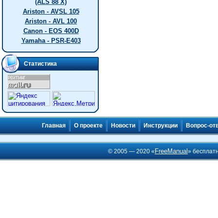
(ALS 88 X)
Ariston - AVSL 105
Ariston - AVL 100
Canon - EOS 400D
Yamaha - PSR-E403
Статистика
Главная
О проекте
Новости
Инструкции
Вопрос-от
FreeManual
© 2005 — 2020 «
» бесплат