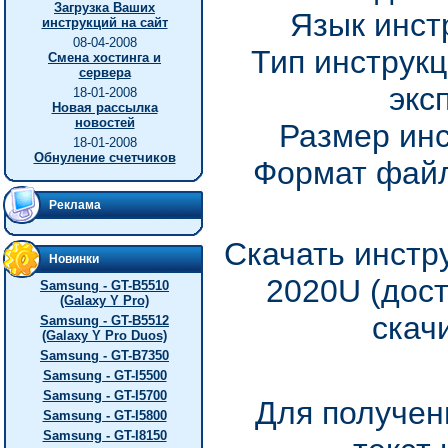
Загрузка Ваших
Язык инст
инструкций на сайт
08-04-2008
Тип инструкц
Смена хостинга и
сервера
экс
18-01-2008
Новая рассылка
новостей
Размер инс
18-01-2008
Обнуление счетчиков
Формат файл
Реклама
Скачать инстр
Новинки
2020U (дос
Samsung - GT-B5510
(Galaxy Y Pro)
скач
Samsung - GT-B5512
(Galaxy Y Pro Duos)
Samsung - GT-B7350
Samsung - GT-I5500
Samsung - GT-I5700
Для получен
Samsung - GT-I5800
Samsung - GT-I8150