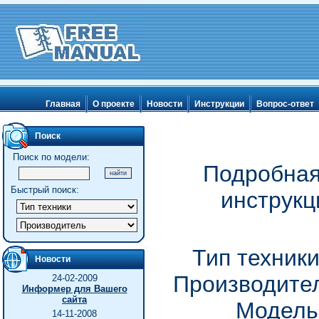
Главная
О проекте
Новости
Инструкции
Вопрос-ответ
Поиск
Поиск по модели:
Подробная
Быстрый поиск:
инструкц
Тип техник
Новости
Производител
24-02-2009
Информер для Вашего
сайта
Модель
14-11-2008